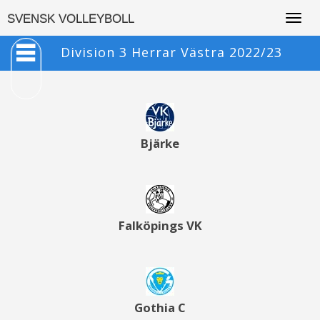
Togg
SVENSK VOLLEYBOLL
navig
Division 3 Herrar Västra 2022/23
Bjärke
Falköpings VK
Gothia C