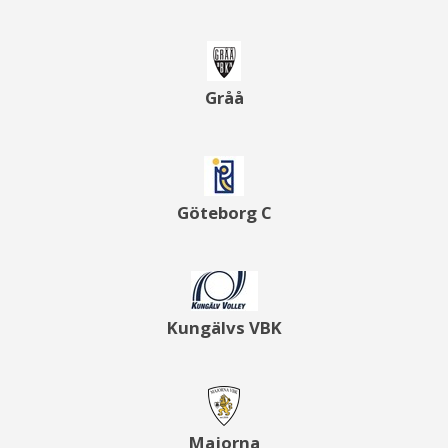
Gråå
Göteborg C
Kungälvs VBK
Majorna