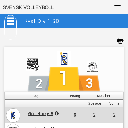
Togg
SVENSK VOLLEYBOLL
navig
Kval Div 1 SD
Lag
Poäng
Matcher
Spelade
Vunna
Göteborg B
6
2
2