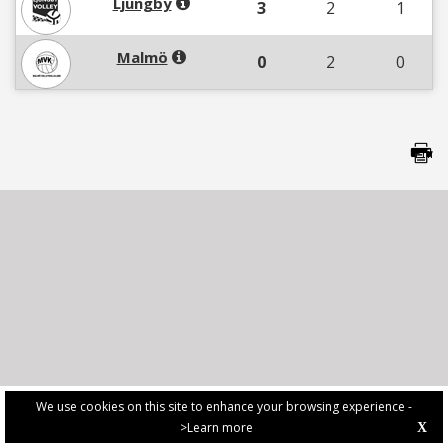
Ljungby
3
2
1
Malmö
0
2
0
We use cookies on this site to enhance your browsing experience -
>Learn more
X
PRIVACY POLICY