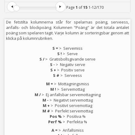
Page
1
of
15
1
-
12
/
170
De fetstilta kolumnerna står för spelarnas poäng, serveess,
anfalls- och blockpoäng. Kolumnen "Poäng" är det totala antalet
poäng som spelaren tagit. Varje kolumn är sorteringsbar genom att
klicka på kolumnrubriken.
S =
>
Servemiss
S !
>
Serve
S /
>
Gratisbollsgivande serve
S -
>
Negativ serve
S +
>
Positiv serve
S #
>
Serveess
M =
>
Mottagningsmiss
M !
>
Servemottag
M /
>
Ej anfallsbar servemottagning
M -
>
Negativt servemottag
M +
>
Positivt servemottag
M #
>
Perfekt servemottag
Pos %
>
Positiva %
Perf %
>
Perfekta %
A =
>
Anfallsmiss