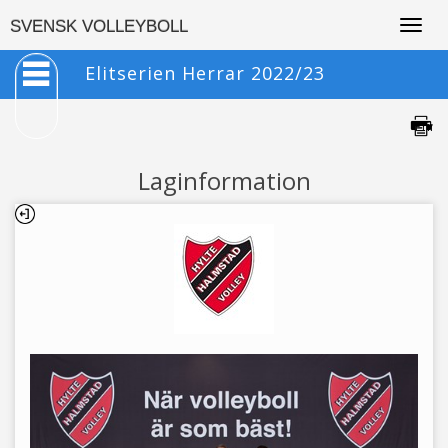
Togg
SVENSK VOLLEYBOLL
navig
Elitserien Herrar 2022/23
Laginformation