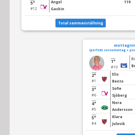
Angel
119
5°
#12
Gaskin
Total sammanställning
mottagnin
(perfekt servemottag + pos
Fi
1°
B
#10
Elis
2°
#1
Bento
Sofie
3°
#6
Sjöberg
Nora
4°
#5
Andersson
Klara
5°
#4
Julevik