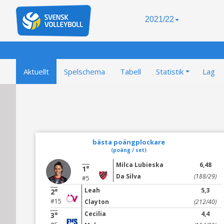
2021/22
Aktuellt
Spelschema
Tabell
Statistik
Lag
bästa poängplockare
(poäng / set)
Milca Lubieska
6,48
1°
Da Silva
(188/29)
#5
Leah
5,3
2°
#15
Clayton
(212/40)
Cecilia
4,4
3°