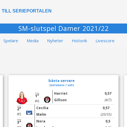
TILL SERIEPORTALEN
SM-slutspel Damer 2021/22
Spelare
Media
Nyheter
Historik
Livescore
bästa servare
(serveess / set)
Harriet
0,57
1°
Gillson
(4/7)
#6
Cecilia
0,57
2°
#5
Malm
(20/35)
Nora
0,5
3°