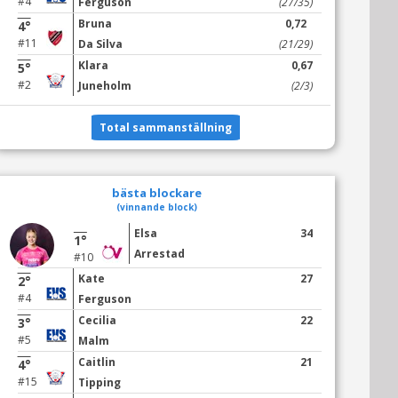
#4
Ferguson
(27/35)
Bruna
0,72
4°
#11
Da Silva
(21/29)
Klara
0,67
5°
#2
Juneholm
(2/3)
Total sammanställning
bästa blockare
(vinnande block)
Elsa
34
1°
Arrestad
#10
Kate
27
2°
#4
Ferguson
Cecilia
22
3°
#5
Malm
Caitlin
21
4°
#15
Tipping