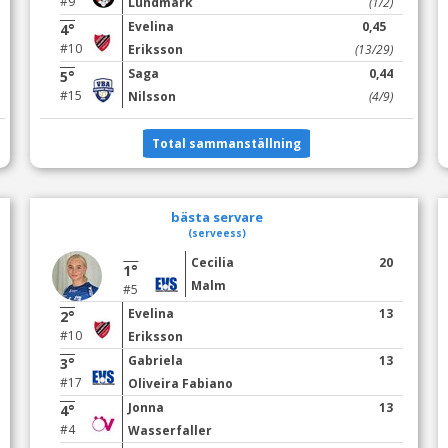
#9
Lundmark
(1/2)
Evelina
0,45
4°
#10
Eriksson
(13/29)
Saga
0,44
5°
#15
Nilsson
(4/9)
Total sammanställning
bästa servare
(serveess)
Cecilia
20
1°
Malm
#5
Evelina
13
2°
#10
Eriksson
Gabriela
13
3°
#17
Oliveira Fabiano
Jonna
13
4°
#4
Wasserfaller