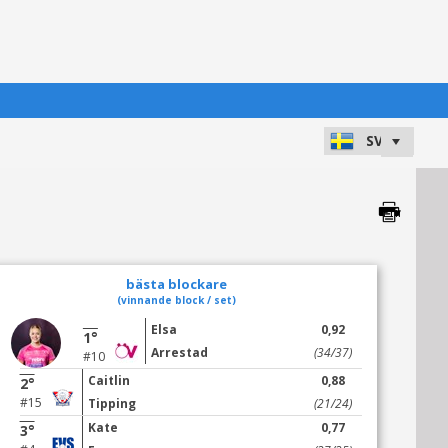
bästa blockare
(vinnande block / set)
Elsa
0,92
1°
Arrestad
(34/37)
#10
Caitlin
0,88
2°
#15
Tipping
(21/24)
Kate
0,77
3°