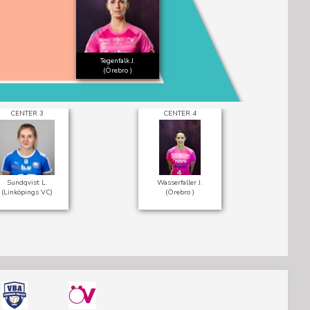
Tegenfalk J.
(Örebro )
CENTER 3
CENTER 4
H
Sundqvist L.
Wasserfaller J.
(Linköpings VC)
(Örebro )