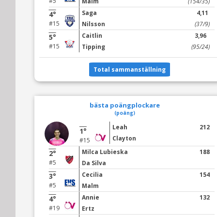
#5
Malm
(154/35)
Saga
4,11
4°
#15
Nilsson
(37/9)
Caitlin
3,96
5°
#15
Tipping
(95/24)
Total sammanställning
bästa poängplockare
(poäng)
Leah
212
1°
Clayton
#15
Milca Lubieska
188
2°
#5
Da Silva
Cecilia
154
3°
#5
Malm
Annie
132
4°
#19
Ertz