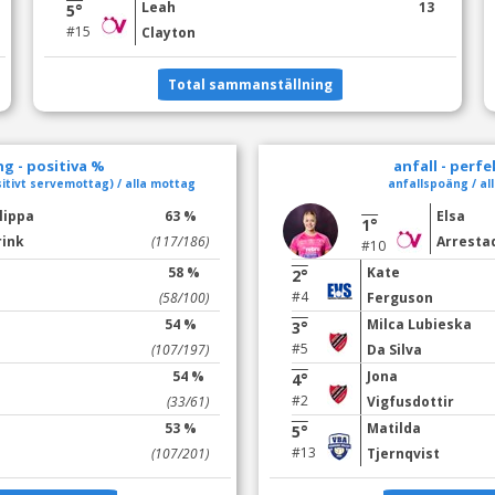
Leah
13
5°
#15
Clayton
Total sammanställning
g - positiva %
anfall - perf
itivt servemottag) / alla mottag
anfallspoäng / all
lippa
63 %
Elsa
1°
rink
(117/186)
Arresta
#10
58 %
Kate
2°
#4
(58/100)
Ferguson
54 %
Milca Lubieska
3°
#5
(107/197)
Da Silva
54 %
Jona
4°
#2
(33/61)
Vigfusdottir
53 %
Matilda
5°
#13
(107/201)
Tjernqvist