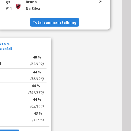
Bruna
21
5°
#11
Da Silva
Total sammanställning
ekta %
a anfall
48 %
d
(63/132)
44 %
(56/126)
44 %
(167/380)
44 %
(63/144)
43 %
(15/35)