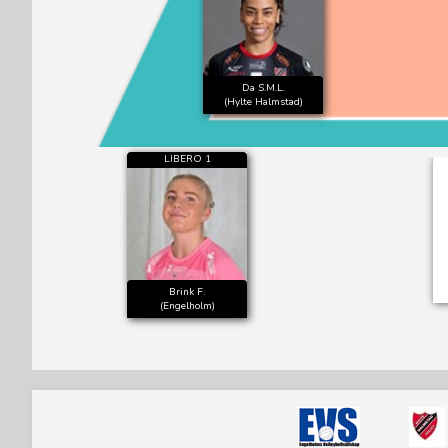
Da S.M.L.
(Hylte Halmstad)
LIBERO 1
Brink F.
(Engelholm)