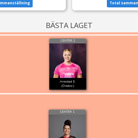
ammanställning
Total sammans
BÄSTA LAGET
CENTER 2
Arrestad E.
(Örebro )
CENTER 1