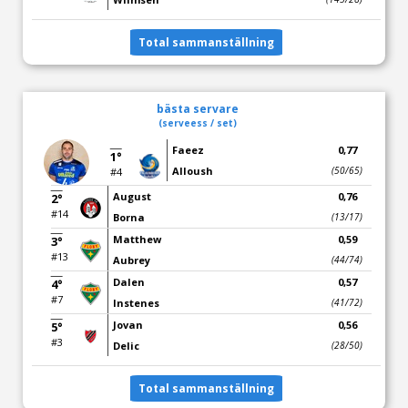
Total sammanställning
bästa servare
(serveess / set)
Faeez
0,77
1°
Alloush
(50/65)
#4
August
0,76
2°
#14
Borna
(13/17)
Matthew
0,59
3°
#13
Aubrey
(44/74)
Dalen
0,57
4°
#7
Instenes
(41/72)
Jovan
0,56
5°
#3
Delic
(28/50)
Total sammanställning