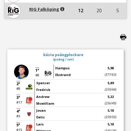
RIG Falköping
12
20
5
bästa poängplockare
(poäng / set)
Hampus
5,98
1°
Ekstrand
(377/63)
#8
Spencer
5,89
2°
#8
Fredrick
(259/44)
Andrew
5,22
3°
#17
Mcwilliam
(256/49)
Jovan
5,18
4°
#3
Delic
(259/50)
Lars
5,18
5°
#15
Wilmsen
(145/28)