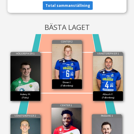
Total sammanställning
BÄSTA LAGET
CENTER 2
HÖGERSPIKER 1
VÄNSTERSPIKER 1
Ekman J.
(Falkenberg)
Aubrey M.
Alloush F.
(Floby)
(Falkenberg)
CENTER 1
VÄNSTERSPIKER 2
PASSARE 1