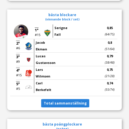
bästa blockare
(vinnande block / set)
Serigne
0,85
1°
Fall
(64/75)
#15
Jacob
0,8
2°
#6
Ekman
(51/64)
Lucas
0,79
3°
#9
Gustavsson
(38/48)
Lars
0,75
4°
#15
Wilmsen
(21/28)
Carl
0,74
5°
#5
Berkefelt
(55/74)
Total sammanställning
bästa poängplockare
(poäng)