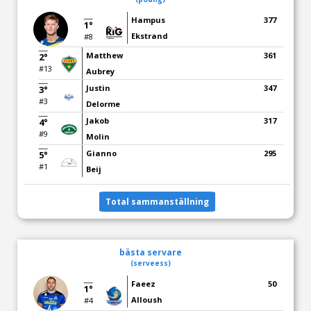
Hampus
377
1°
Ekstrand
#8
Matthew
361
2°
#13
Aubrey
Justin
347
3°
#3
Delorme
Jakob
317
4°
#9
Molin
Gianno
295
5°
#1
Beij
Total sammanställning
bästa servare
(serveess)
Faeez
50
1°
Alloush
#4