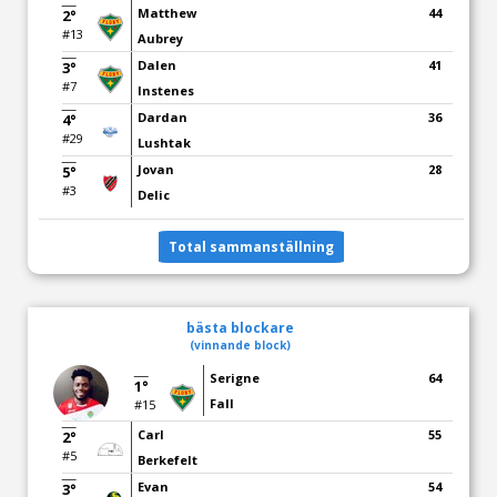
Matthew
44
2°
#13
Aubrey
Dalen
41
3°
#7
Instenes
Dardan
36
4°
#29
Lushtak
Jovan
28
5°
#3
Delic
Total sammanställning
bästa blockare
(vinnande block)
Serigne
64
1°
Fall
#15
Carl
55
2°
#5
Berkefelt
Evan
54
3°