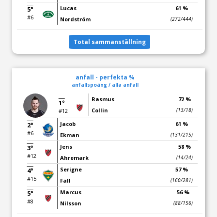
Lucas
61 %
5°
#6
Nordström
(272/444)
Total sammanställning
anfall - perfekta %
anfallspoäng / alla anfall
Rasmus
72 %
1°
Collin
(13/18)
#12
Jacob
61 %
2°
#6
Ekman
(131/215)
Jens
58 %
3°
#12
Ahremark
(14/24)
Serigne
57 %
4°
#15
Fall
(160/281)
Marcus
56 %
5°
#8
Nilsson
(88/156)