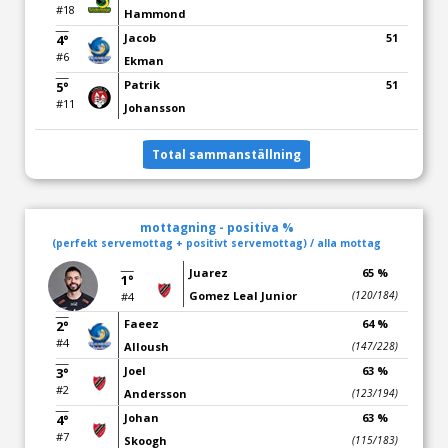
#18
Hammond
Jacob
51
4°
#6
Ekman
Patrik
51
5°
#11
Johansson
Total sammanställning
mottagning - positiva %
(perfekt servemottag + positivt servemottag) / alla mottag
Juarez
65 %
1°
Gomez Leal Junior
(120/184)
#4
Faeez
64 %
2°
#4
Alloush
(147/228)
Joel
63 %
3°
#2
Andersson
(123/194)
Johan
63 %
4°
#7
Skoogh
(115/183)