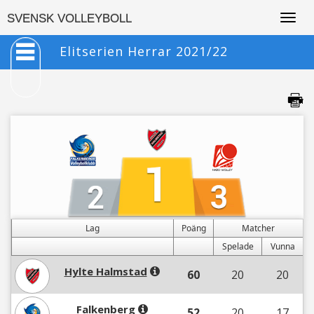
Togg
SVENSK VOLLEYBOLL
navig
Elitserien Herrar 2021/22
Lag
Poäng
Matcher
Spelade
Vunna
Hylte Halmstad
60
20
20
Falkenberg
52
20
17