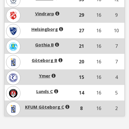
Vindrarp
29
16
9
Helsingborg
27
16
10
Gothia B
21
16
7
Göteborg B
20
16
7
Ymer
15
16
4
Lunds C
14
16
5
KFUM Göteborg C
8
16
2