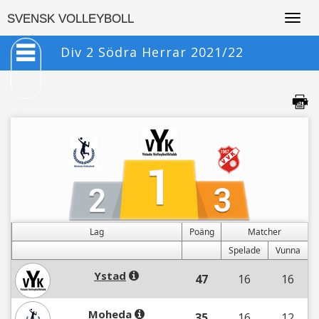
Togg
SVENSK VOLLEYBOLL
navig
Div 2 Södra Herrar 2021/22
Lag
Poäng
Matcher
Spelade
Vunna
Ystad
47
16
16
Moheda
35
16
12