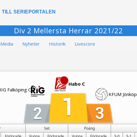
TILL SERIEPORTALEN
Div 2 Mellersta Herrar 2021/22
Media
Nyheter
Historik
Livescore
Habo C
RIG Falköping C
KFUM Jönköp
r
Set
Poäng
Förlorade
Vunna
Förlorade
Vunna
Förlorade
3-0
3-1