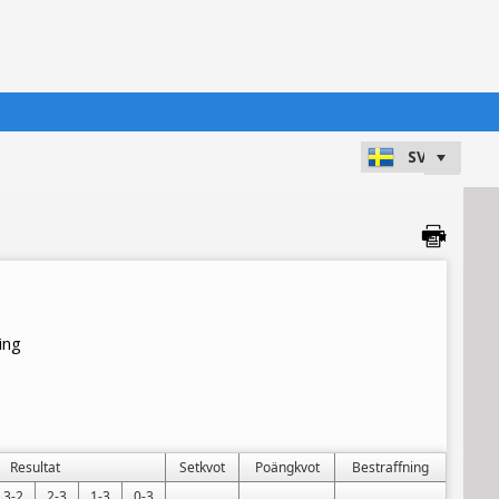
ing
Resultat
Setkvot
Poängkvot
Bestraffning
3-2
2-3
1-3
0-3