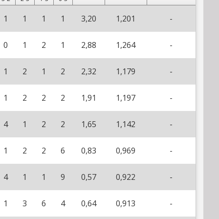
1
1
1
1
3,20
1,201
-
0
1
2
1
2,88
1,264
-
1
2
1
2
2,32
1,179
-
1
2
2
2
1,91
1,197
-
4
1
2
2
1,65
1,142
-
1
2
2
6
0,83
0,969
-
4
1
1
9
0,57
0,922
-
1
3
6
4
0,64
0,913
-