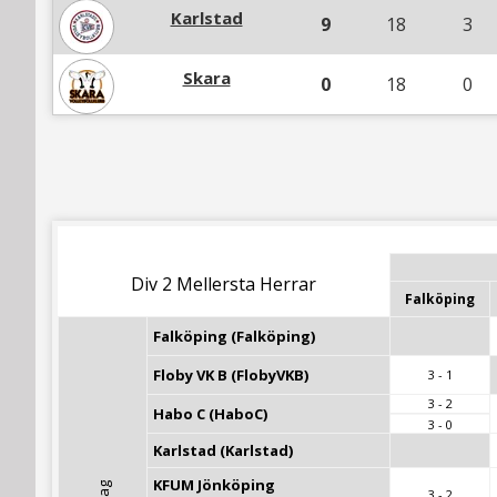
Karlstad
9
18
3
Skara
0
18
0
Div 2 Mellersta Herrar
Falköping
Falköping (Falköping)
Floby VK B (FlobyVKB)
3 - 1
3 - 2
Habo C (HaboC)
3 - 0
Karlstad (Karlstad)
KFUM Jönköping 
3 - 2