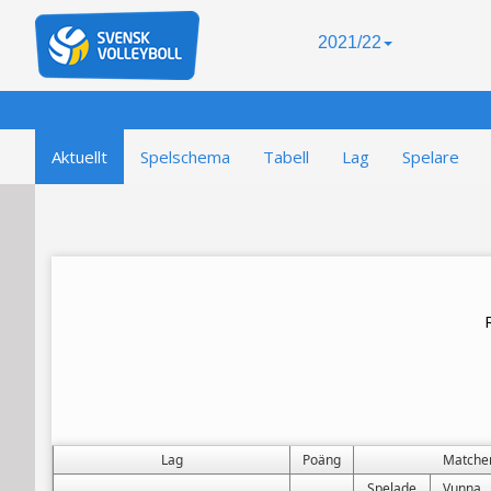
2021/22
Aktuellt
Spelschema
Tabell
Lag
Spelare
Lag
Poäng
Matche
Spelade
Vunna