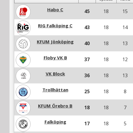
Habo C
45
18
15
RIG Falköping C
43
18
14
KFUM Jönköping
40
18
13
Floby VK B
37
18
12
VK Block
36
18
13
Trollhättan
25
18
8
KFUM Örebro B
18
18
7
Falköping
17
18
5