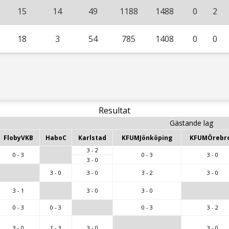
15
14
49
1188
1488
0
2
18
3
54
785
1408
0
0
Resultat
Gästande lag
FlobyVKB
HaboC
Karlstad
KFUMJönköping
KFUMÖrebr
3 - 2
0 - 3
0 - 3
3 - 0
3 - 0
3 - 0
3 - 0
3 - 2
3 - 0
3 - 1
3 - 0
3 - 0
0 - 3
0 - 3
0 - 3
3 - 2
3 - 0
1 - 3
3 - 0
3 - 0