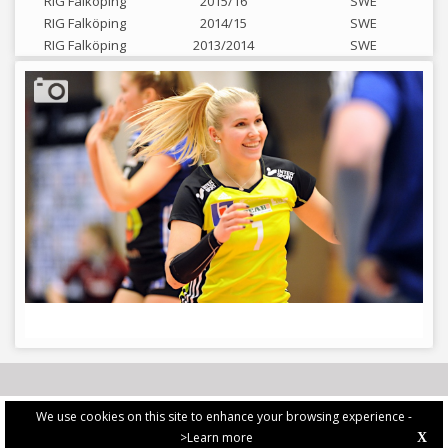
RIG Falköping
2015/16
SWE
RIG Falköping
2014/15
SWE
RIG Falköping
2013/2014
SWE
We use cookies on this site to enhance your browsing experience -
>Learn more
X
PRIVACY POLICY