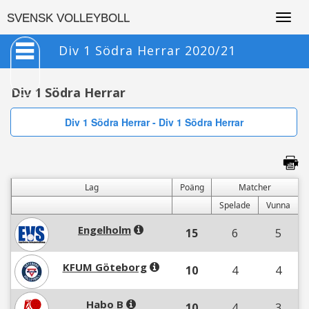
Togg
SVENSK VOLLEYBOLL
navig
Div 1 Södra Herrar 2020/21
Div 1 Södra Herrar
Div 1 Södra Herrar - Div 1 Södra Herrar
Lag
Poäng
Matcher
Spelade
Vunna
Engelholm
15
6
5
KFUM Göteborg
10
4
4
Habo B
10
4
3