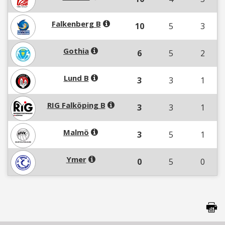
Falkenberg B
10
5
3
Gothia
6
5
2
Lund B
3
3
1
RIG Falköping B
3
3
1
Malmö
3
5
1
Ymer
0
5
0