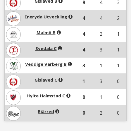
Gislaved B
9
4
3
Eneryda Utveckling
4
4
2
Malmö B
4
2
1
Svedala C
4
3
1
Veddige Varberg B
3
1
1
Gislaved C
1
3
0
Hylte Halmstad C
0
1
0
Bjärred
0
2
0