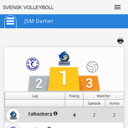
Togg
SVENSK VOLLEYBOLL
navig
JSM Damer
Lag
Poäng
Matcher
Spelade
Vunna
Falkenberg
4
2
2