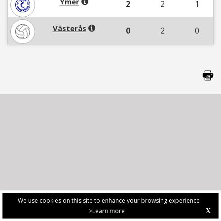
Ymer
2
2
1
Västerås
0
2
0
We use cookies on this site to enhance your browsing experience -
>Learn more
X
PRIVACY POLICY