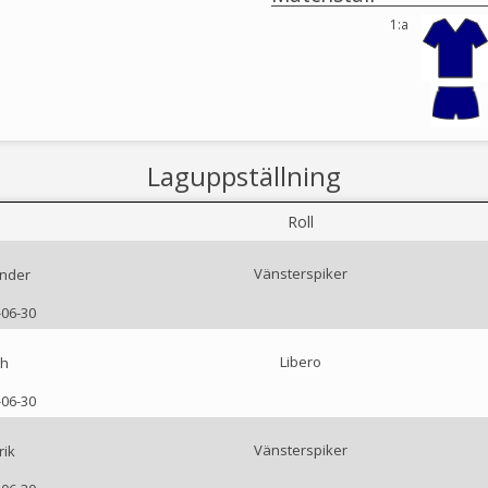
1:a
Laguppställning
Roll
Vänsterspiker
ander
-06-30
Libero
sh
-06-30
Vänsterspiker
rik