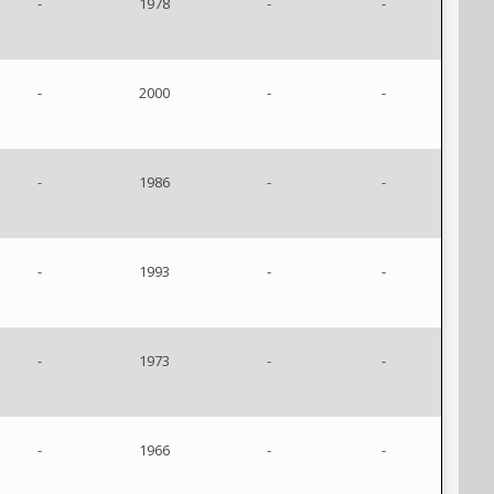
-
1978
-
-
-
2000
-
-
-
1986
-
-
-
1993
-
-
-
1973
-
-
-
1966
-
-