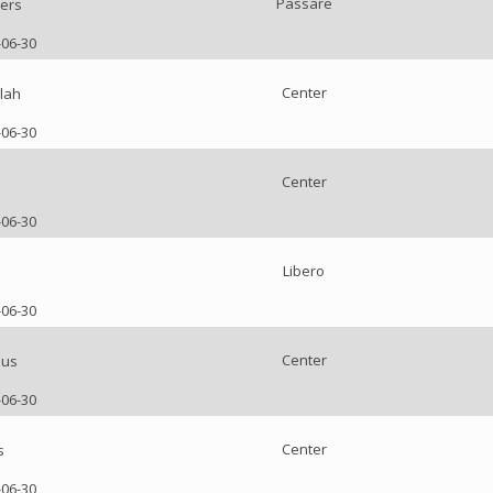
Passare
ers
-06-30
Center
lah
-06-30
Center
-06-30
Libero
-06-30
Center
nus
-06-30
Center
s
-06-30