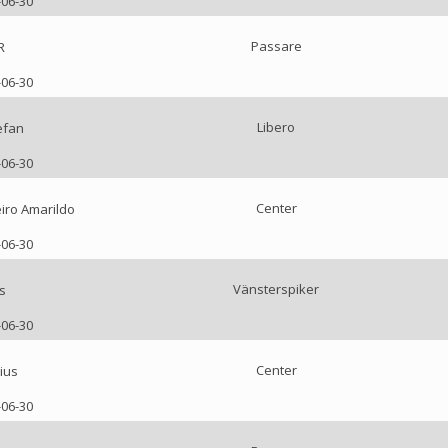
-06-30
Passare
R
-06-30
Libero
efan
-06-30
Center
iro Amarildo
-06-30
Vänsterspiker
s
-06-30
Center
ius
-06-30