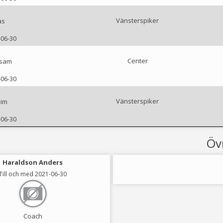
Vänsterspiker
as
-06-30
Center
ssam
-06-30
Vänsterspiker
kim
-06-30
Öv
Haraldson Anders
Hermansson Ulf
Till och med 2021-06-30
Till och med 2021-06-30
Coach
Coach