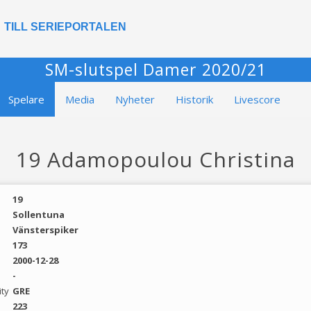
TILL SERIEPORTALEN
SM-slutspel Damer 2020/21
Spelare
Media
Nyheter
Historik
Livescore
19 Adamopoulou Christina
19
Sollentuna
Vänsterspiker
173
2000-12-28
-
ity
GRE
223