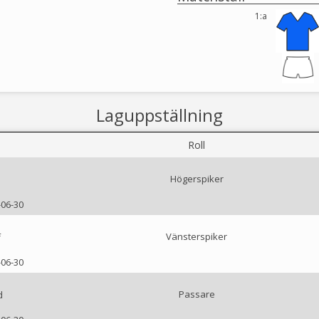
1:a
Laguppställning
Roll
Högerspiker
b
-06-30
Vänsterspiker
f
-06-30
Passare
d