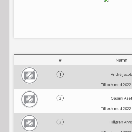
#
Namn
1
André jaco
Till och med 2022
2
Qasimi Ase
Till och med 2022
3
Hillgren Arvi