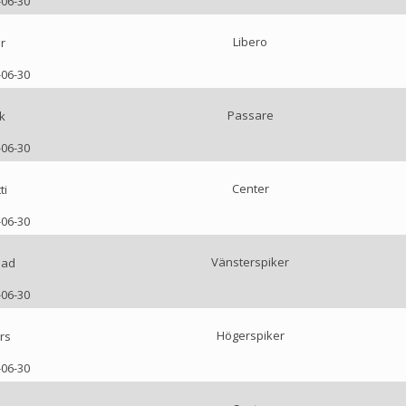
-06-30
Libero
r
-06-30
Passare
k
-06-30
Center
ti
-06-30
Vänsterspiker
dad
-06-30
Högerspiker
rs
-06-30