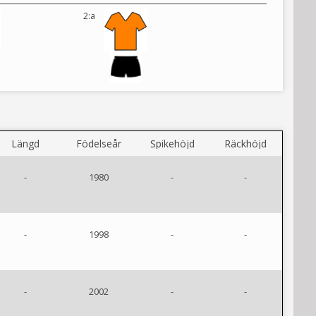
2:a
Längd
Födelseår
Spikehöjd
Räckhöjd
-
1980
-
-
-
1998
-
-
-
2002
-
-