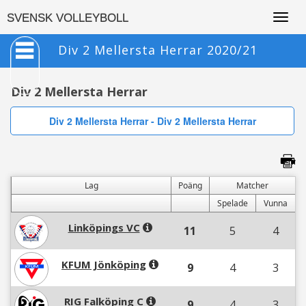
Togg
SVENSK VOLLEYBOLL
navig
Div 2 Mellersta Herrar 2020/21
Div 2 Mellersta Herrar
Div 2 Mellersta Herrar - Div 2 Mellersta Herrar
Lag
Poäng
Matcher
Spelade
Vunna
Linköpings VC
11
5
4
KFUM Jönköping
9
4
3
RIG Falköping C
9
4
3