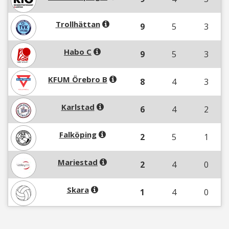
Trollhättan
9
5
3
Habo C
9
5
3
KFUM Örebro B
8
4
3
Karlstad
6
4
2
Falköping
2
5
1
Mariestad
2
4
0
Skara
1
4
0