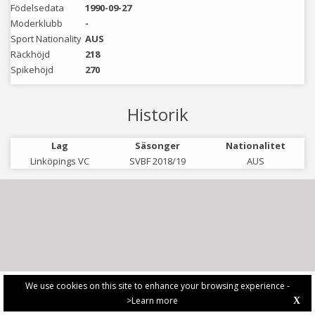
Födelsedata
1990-09-27
Moderklubb
-
Sport Nationality
AUS
Räckhöjd
218
Spikehöjd
270
Historik
Lag
Säsonger
Nationalitet
Linköpings VC
SVBF 2018/19
AUS
We use cookies on this site to enhance your browsing experience -
>Learn more
X
PRIVACY POLICY