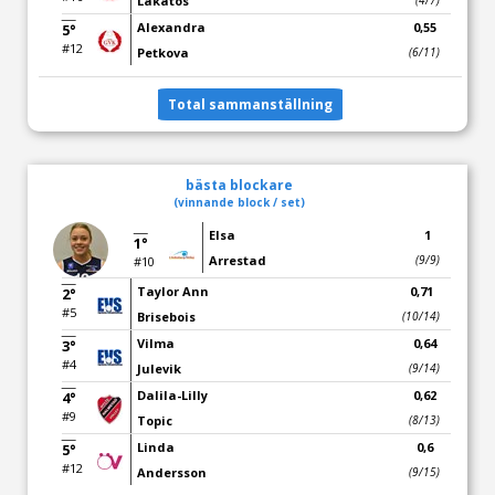
Lakatos
(4/7)
Alexandra
0,55
5°
#12
Petkova
(6/11)
Total sammanställning
bästa blockare
(vinnande block / set)
Elsa
1
1°
Arrestad
(9/9)
#10
Taylor Ann
0,71
2°
#5
Brisebois
(10/14)
Vilma
0,64
3°
#4
Julevik
(9/14)
Dalila-Lilly
0,62
4°
#9
Topic
(8/13)
Linda
0,6
5°
#12
Andersson
(9/15)