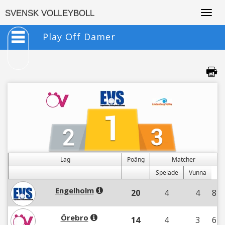
Togg
SVENSK VOLLEYBOLL
navig
Play Off Damer
Lag
Poäng
Matcher
Spelade
Vunna
Engelholm
20
4
4
8
Örebro
14
4
3
6