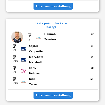
Total sammanställning
bästa poängplockare
(poäng)
Hannah
77
1°
Troutman
#11
Sophie
75
2°
#9
Carpentier
Mary-Kate
71
3°
#15
Marshall
Carly
70
4°
#2
De Hoog
Julia
55
5°
#15
Topor
Total sammanställning