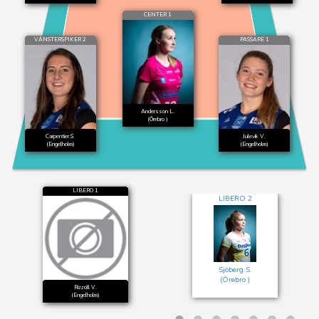
CENTER 1
VÄNSTERSPIKER 2
PASSARE 1
Andersson L.
(Örebro )
Carpentier S.
Julevik V.
(Engelholm)
(Engelholm)
LIBERO 1
LIBERO 2
Sjöberg S.
(Örebro )
Rizzoll V.
(Engelholm)