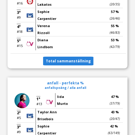
#16
Lakatos
(20/35)
Sophie
57 %
3°
#9
Carpentier
(26/46)
Verena
55 %
4°
#18
Rizzoll
(46/83)
Diana
53 %
5°
#15
Lindbom
(42/79)
Total sammanställning
anfall - perfekta %
anfallspoäng / alla anfall
Iida
47 %
1°
Murto
(37/79)
#13
Taylor Ann
43 %
2°
#5
Brisebois
(20/47)
Sophie
42 %
3°
#9
Carpentier
(63/149)