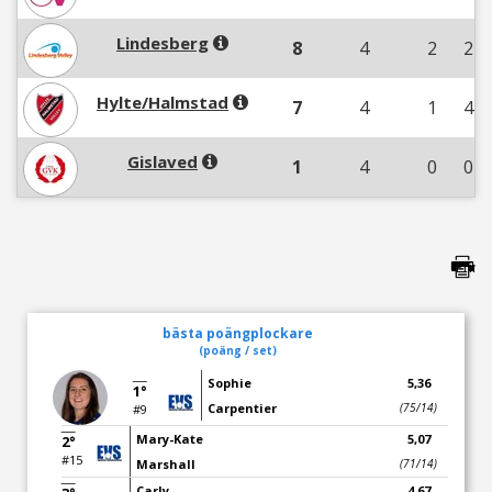
Lindesberg
8
4
2
2
Hylte/Halmstad
7
4
1
4
Gislaved
1
4
0
0
bästa poängplockare
(poäng / set)
Sophie
5,36
1°
Carpentier
(75/14)
#9
Mary-Kate
5,07
2°
#15
Marshall
(71/14)
Carly
4,67