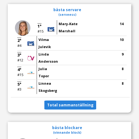
bästa servare
(serveess)
Mary-Kate
14
1°
Marshall
#15
Vilma
10
2°
#4
Julevik
Linda
9
3°
#12
Andersson
Julia
8
4°
#15
Topor
Linnea
8
5°
#3
Skogsberg
Total sammanställning
bästa blockare
(vinnande block)