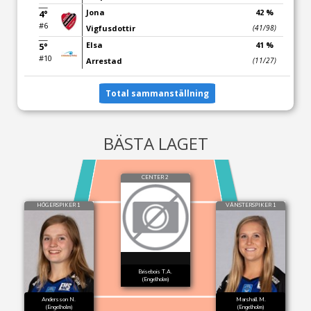
Jona
42 %
4°
#6
Vigfusdottir
(41/98)
Elsa
41 %
5°
#10
Arrestad
(11/27)
Total sammanställning
BÄSTA LAGET
CENTER 2
HÖGERSPIKER 1
VÄNSTERSPIKER 1
Brisebois T.A.
(Engelholm)
Andersson N.
Marshall M.
(Engelholm)
(Engelholm)