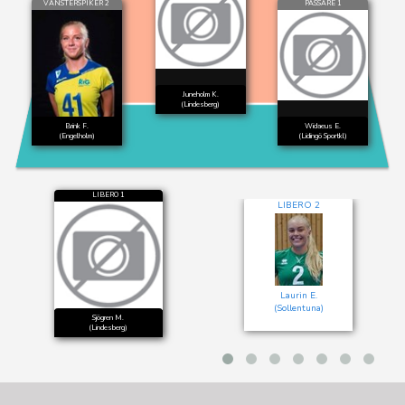
VÄNSTERSPIKER 2
PASSARE 1
Juneholm K.
(Lindesberg)
Brink F.
Widaeus E.
(Engelholm)
(Lidingö Sportkl)
LIBERO 1
LIBERO 2
Laurin E.
(Sollentuna)
Sjögren M.
(Lindesberg)