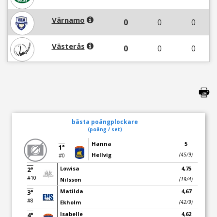
Värnamo
0
0
0
Västerås
0
0
0
bästa poängplockare
(poäng / set)
Hanna
5
1°
Hellvig
(45/9)
#0
Lowisa
4,75
2°
#10
Nilsson
(19/4)
Matilda
4,67
3°
#8
Ekholm
(42/9)
Isabelle
4,62
4°