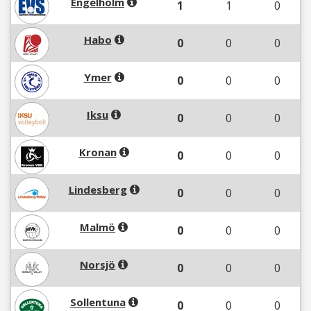
Engelholm
1
1
0
Habo
0
0
0
Ymer
0
0
0
Iksu
0
0
0
Kronan
0
0
0
Lindesberg
0
0
0
Malmö
0
0
0
Norsjö
0
0
0
Sollentuna
0
0
0