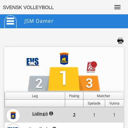
Togg
SVENSK VOLLEYBOLL
navig
JSM Damer
Lag
Poäng
Matcher
Spelade
Vunna
Lidingö
2
1
1