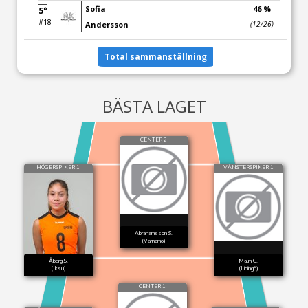
Sofia
46 %
5°
#18
Andersson
(12/26)
Total sammanställning
BÄSTA LAGET
CENTER 2
HÖGERSPIKER 1
VÄNSTERSPIKER 1
Abrahamsson S.
(Värnamo)
Åberg S.
Malm C.
(Iksu)
(Lidingö)
CENTER 1