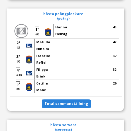
bästa poängplockare
(poäng)
Hanna
45
1°
Hellvig
#0
Matilda
42
2°
#8
Ekholm
Isabelle
37
3°
#0
Reffel
Filippa
32
4°
#10
Brink
Cecilia
26
5°
#0
Malm
Total sammanställning
bästa servare
(serveess)