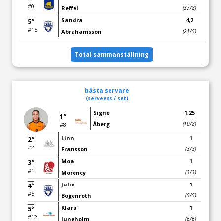
#0
Reffel
(37/8)
Sandra
4,2
5°
#15
Abrahamsson
(21/5)
Total sammanställning
bästa servare
(serveess / set)
Signe
1,25
1°
Åberg
(10/8)
#8
Linn
1
2°
#2
Fransson
(3/3)
Moa
1
3°
#1
Morency
(3/3)
Julia
1
4°
#5
Bogenroth
(5/5)
Klara
1
5°
#12
Juneholm
(6/6)