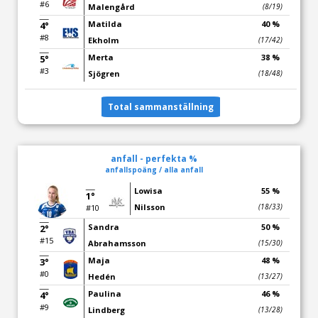
#6
Malengård
(8/19)
Matilda
40 %
4°
#8
Ekholm
(17/42)
Merta
38 %
5°
#3
Sjögren
(18/48)
Total sammanställning
anfall - perfekta %
anfallspoäng / alla anfall
Lowisa
55 %
1°
Nilsson
(18/33)
#10
Sandra
50 %
2°
#15
Abrahamsson
(15/30)
Maja
48 %
3°
#0
Hedén
(13/27)
Paulina
46 %
4°
#9
Lindberg
(13/28)