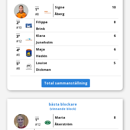
Signe
10
1°
Åberg
#8
Filippa
8
2°
#10
Brink
Klara
6
3°
#12
Juneholm
Maja
6
4°
#0
Hedén
Louise
5
5°
#8
Dickman
Total sammanställning
bästa blockare
(vinnande block)
Maria
8
1°
Åkerström
#12