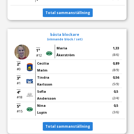
Total sammanställning
bästa blockare
(vinnande block / set)
Maria
1,33
1°
Åkerström
(8/6)
#12
Cecilia
0,89
2°
#0
Malm
(8/9)
Tindra
0,56
3°
#1
Karlsson
(5/9)
Sofia
0,5
4°
#18
Andersson
(2/4)
Nina
0,5
5°
#15
Lupin
(3/6)
Total sammanställning