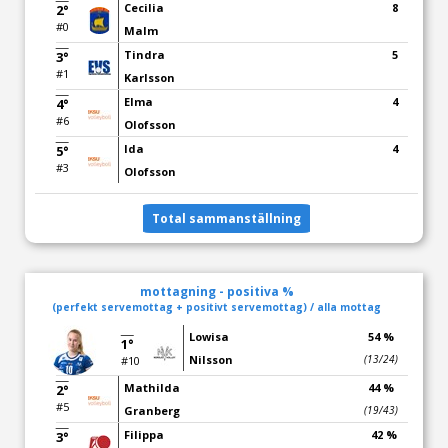
Cecilia
8
2°
#0
Malm
Tindra
5
3°
#1
Karlsson
Elma
4
4°
#6
Olofsson
Ida
4
5°
#3
Olofsson
Total sammanställning
mottagning - positiva %
(perfekt servemottag + positivt servemottag) / alla mottag
Lowisa
54 %
1°
Nilsson
(13/24)
#10
Mathilda
44 %
2°
#5
Granberg
(19/43)
Filippa
42 %
3°