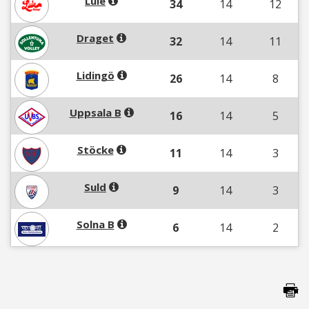
Lule
34
14
12
Draget
32
14
11
Lidingö
26
14
8
Uppsala B
16
14
5
Stöcke
11
14
3
Suld
9
14
3
Solna B
6
14
2