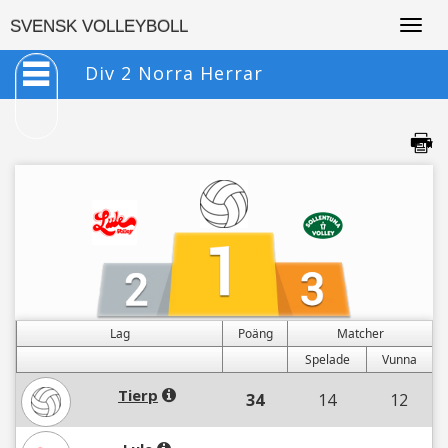
Togg
SVENSK VOLLEYBOLL
navig
Div 2 Norra Herrar
Lag
Poäng
Matcher
Spelade
Vunna
Tierp
34
14
12