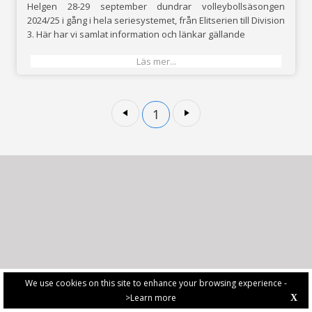
Helgen 28-29 september dundrar volleybollsäsongen
2024/25 i gång i hela seriesystemet, från Elitserien till Division
3. Här har vi samlat information och länkar gällande
Läs mer...
1
We use cookies on this site to enhance your browsing experience -
>Learn more
X
PRIVACY POLICY