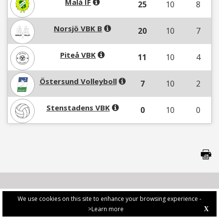
Malå IF
25
10
8
Norsjö VBK B
20
10
7
Piteå VBK
11
10
4
Östersund Volleyboll
7
10
2
Stenstadens VBK
0
10
0
We use cookies on this site to enhance your browsing experience -
>Learn more
X
PRIVACY POLICY