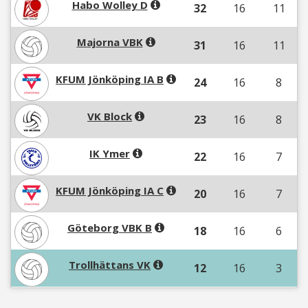
Habo Wolley D
32
16
11
Majorna VBK
31
16
11
KFUM Jönköping IA B
24
16
8
VK Block
23
16
8
IK Ymer
22
16
7
KFUM Jönköping IA C
20
16
7
Göteborg VBK B
18
16
6
Trollhättans VK
12
16
3