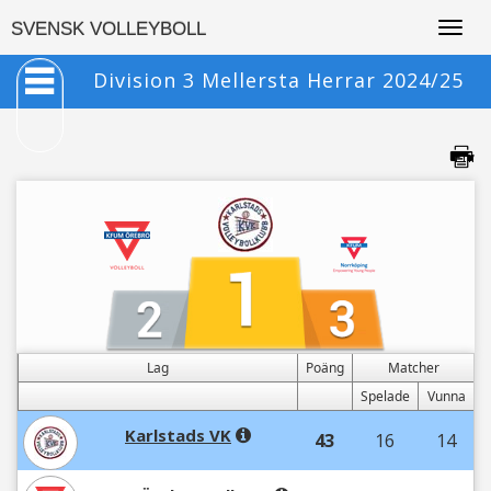
Togg
SVENSK VOLLEYBOLL
navig
Division 3 Mellersta Herrar 2024/25
Lag
Poäng
Matcher
Spelade
Vunna
Karlstads VK
43
16
14