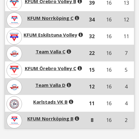
KFUM Örebro Volley B
39
16
13
KFUM Norrköping C
34
16
12
KFUM Eskilstuna Volley
32
16
11
Team Valla C
22
16
7
KFUM Örebro Volley C
15
16
5
Team Valla D
12
16
4
Karlstads VK B
11
16
4
KFUM Norrköping B
8
16
2