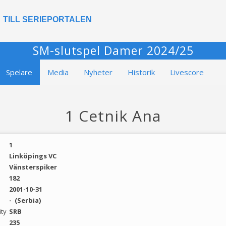
TILL SERIEPORTALEN
SM-slutspel Damer 2024/25
Spelare
Media
Nyheter
Historik
Livescore
1 Cetnik Ana
1
Linköpings VC
Vänsterspiker
182
2001-10-31
-
(Serbia)
ity
SRB
235