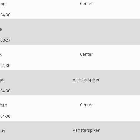
Center
mon
-04-30
el
-08-27
Center
as
-04-30
Vänsterspiker
got
-04-30
Center
than
-04-30
Vänsterspiker
tav