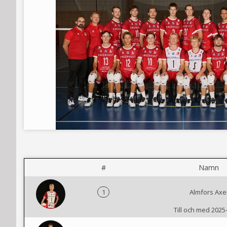
#
Namn
1
Almfors Axe
Till och med 2025