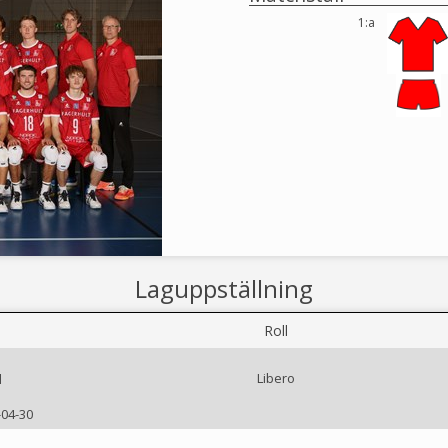
1:a
Laguppställning
Roll
Libero
l
-04-30