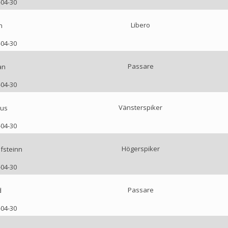
-04-30
Libero
n
-04-30
Passare
an
-04-30
Vänsterspiker
us
-04-30
Högerspiker
fsteinn
-04-30
Passare
d
-04-30