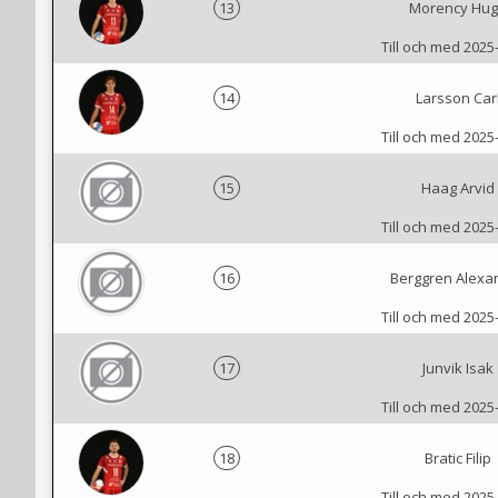
13
Morency Hu
Till och med 2025
14
Larsson Car
Till och med 2025
15
Haag Arvid
Till och med 2025
16
Berggren Alexa
Till och med 2025
17
Junvik Isak
Till och med 2025
18
Bratic Filip
Till och med 2025