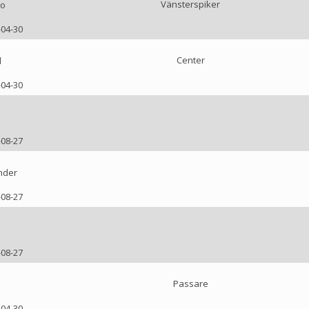
Vänsterspiker
go
-04-30
Center
l
-04-30
-08-27
nder
-08-27
-08-27
Passare
-04-30