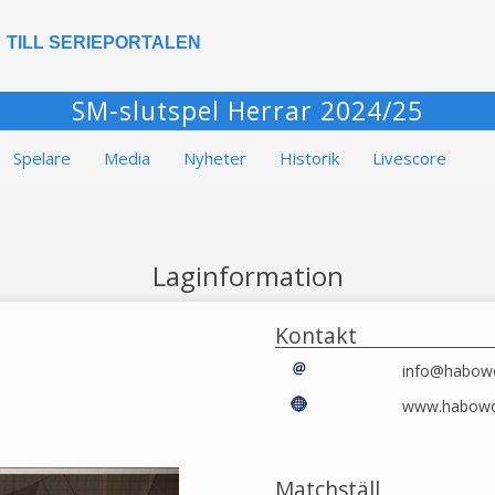
TILL SERIEPORTALEN
SM-slutspel Herrar 2024/25
Spelare
Media
Nyheter
Historik
Livescore
Laginformation
Kontakt
info@habowo
www.habowol
Matchställ