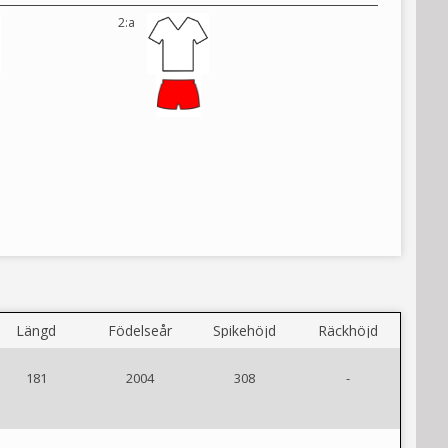
2:a
Längd
Födelseår
Spikehöjd
Räckhöjd
181
2004
308
-