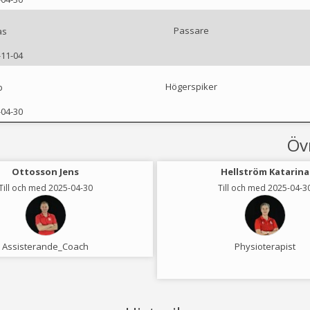
Passare
as
-11-04
Högerspiker
b
-04-30
Öv
Ottosson Jens
Hellström Katarina
Till och med 2025-04-30
Till och med 2025-04-3
Assisterande_Coach
Physioterapist