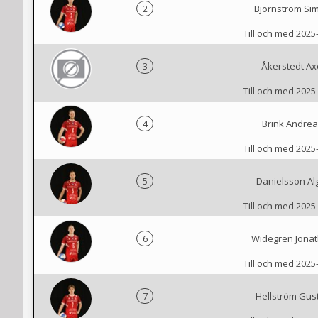
2
Björnström Si
Till och med 2025
3
Åkerstedt Ax
Till och med 2025
4
Brink Andre
Till och med 2025
5
Danielsson Al
Till och med 2025
6
Widegren Jona
Till och med 2025
7
Hellström Gus