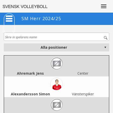
Togg
SVENSK VOLLEYBOLL
navig
SM Herr 2024/25
Ahremark Jens
Center
Alexandersson Simon
Vänsterspiker