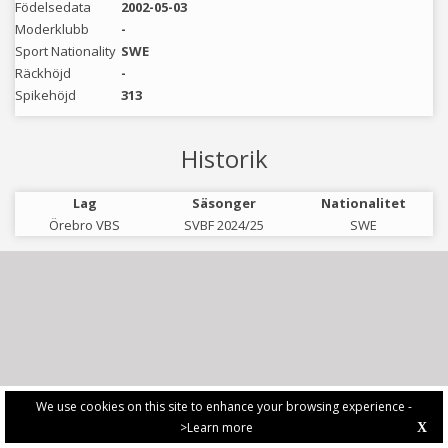
Födelsedata
2002-05-03
Moderklubb
-
Sport Nationality
SWE
Räckhöjd
-
Spikehöjd
313
Historik
Lag
Säsonger
Nationalitet
Örebro VBS
SVBF 2024/25
SWE
We use cookies on this site to enhance your browsing experience -
>Learn more
X
PRIVACY POLICY