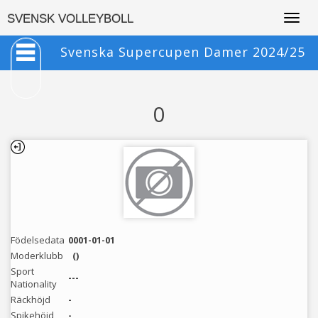
Togg
SVENSK VOLLEYBOLL
navig
Svenska Supercupen Damer 2024/25
0
Födelsedata
0001-01-01
Moderklubb
()
Sport
---
Nationality
Räckhöjd
-
Spikehöjd
-