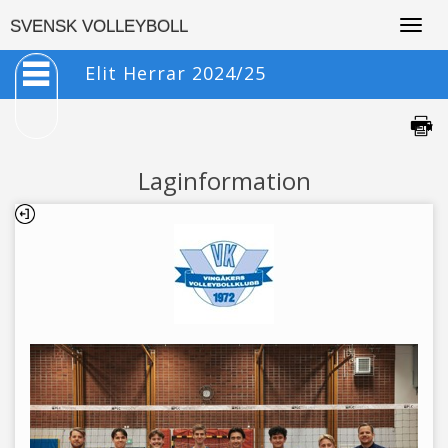
Togg
SVENSK VOLLEYBOLL
navig
Elit Herrar 2024/25
Laginformation