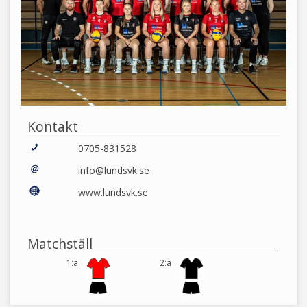
Kontakt
0705-831528
info@lundsvk.se
www.lundsvk.se
Matchställ
1:a
2:a