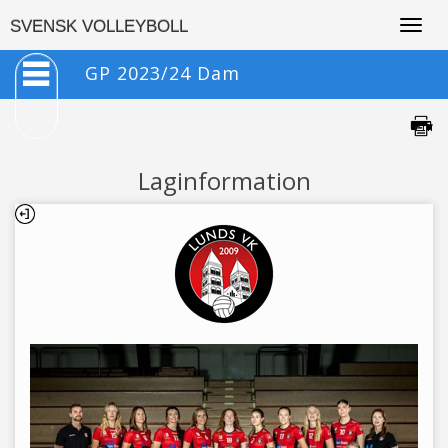
Togg
SVENSK VOLLEYBOLL
navig
GP 2023/24 Dam
Laginformation