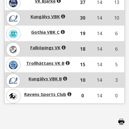
VK Bjärke
37
14
13
Kungälvs VBK
30
14
10
Gothia VBK C
19
14
6
Falköpings VK
18
14
6
Trollhättans VK B
15
14
5
Kungälvs VBK B
10
14
3
Ravens Sports Club
0
14
0