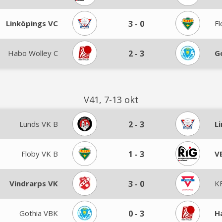
Linköpings VC
3
-
0
Fl
Habo Wolley C
2
-
3
G
V41, 7-13 okt
Lunds VK B
2
-
3
L
Floby VK B
1
-
3
V
Vindrarps VK
3
-
0
K
Gothia VBK
0
-
3
H