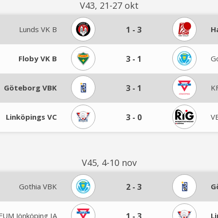
V43, 21-27 okt
Lunds VK B
1
-
3
H
Floby VK B
3
-
1
G
Göteborg VBK
3
-
1
K
Linköpings VC
3
-
0
VB
V45, 4-10 nov
Gothia VBK
2
-
3
G
FUM Jönköping IA
1
-
3
L