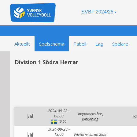
SVBF 2024/25
Aktuellt
Spelschema
Tabell
Lag
Spelare
Division 1 Södra Herrar
2024-09-28 -
Ungdomens hus,
K
08:00
Jönköping
10:00
2024-09-28 -
13:00
Våxtorps Idrottshall