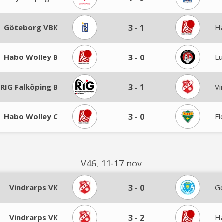
Göteborg VBK
3
-
1
H
Habo Wolley B
3
-
0
L
 RIG Falköping B
3
-
1
Vi
Habo Wolley C
3
-
0
Fl
V46, 11-17 nov
Vindrarps VK
3
-
0
G
Vindrarps VK
3
-
2
H