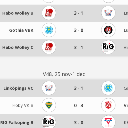
Habo Wolley B
3
-
1
Li
Gothia VBK
3
-
0
L
Habo Wolley C
3
-
1
VB
V48, 25 nov-1 dec
Linköpings VC
3
-
1
G
Floby VK B
0
-
3
V
 RIG Falköping B
3
-
0
K