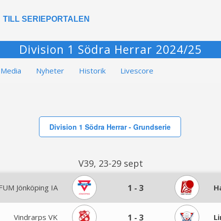
TILL SERIEPORTALEN
Division 1 Södra Herrar 2024/25
Media
Nyheter
Historik
Livescore
Division 1 Södra Herrar - Grundserie
V39, 23-29 sept
FUM Jönköping IA
1
-
3
H
Vindrarps VK
1
-
3
L