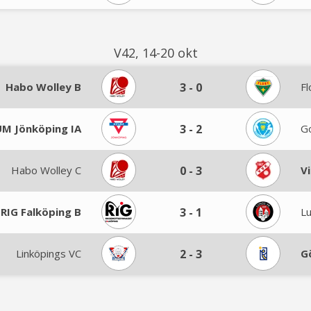
V42, 14-20 okt
Habo Wolley B
3
-
0
Fl
M Jönköping IA
3
-
2
G
Habo Wolley C
0
-
3
V
 RIG Falköping B
3
-
1
L
Linköpings VC
2
-
3
G