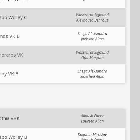
Waserbrot Sigmund
abo Wolley C
Ale Mousa Behrouz
Shega Aleksandra
unds VK B
Joelsson Alma
Waserbrot Sigmund
ndrarps VK
Oda Maryam
Shega Aleksandra
oby VK B
Eiderhed Albin
Alloush Faeez
othia VBK
Laursen Allan
Kuljanin Miroslav
abo Wolley B
Alloush Faeez