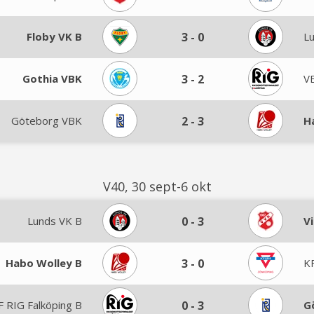
Floby VK B
3
-
0
L
Gothia VBK
3
-
2
VB
Göteborg VBK
2
-
3
H
V40, 30 sept-6 okt
Lunds VK B
0
-
3
V
Habo Wolley B
3
-
0
K
 RIG Falköping B
0
-
3
G