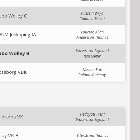
Hussein Wrya
abo Wolley C
Tolonen Martti
Laursen Allan
FUM Jönköping IA
Andersson Thomas
Waserbrot Sigmund
abo Wolley B
Issa Samir
Nilsson Erik
öteborg VBK
Poland Kimberly
Hedayati Trent
ndrarps VK
Waserbrot Sigmund
oby VK B
Ytterström Thomas