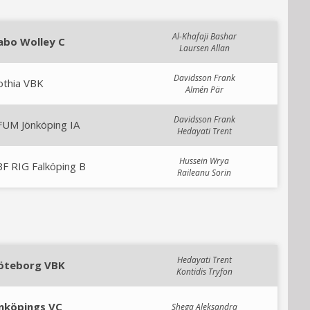
Al-Khafaji Bashar
abo Wolley C
Laursen Allan
Davidsson Frank
othia VBK
Almén Pär
Davidsson Frank
FUM Jönköping IA
Hedayati Trent
Hussein Wrya
F RIG Falköping B
Raileanu Sorin
Hedayati Trent
öteborg VBK
Kontidis Tryfon
inköpings VC
Shega Aleksandra