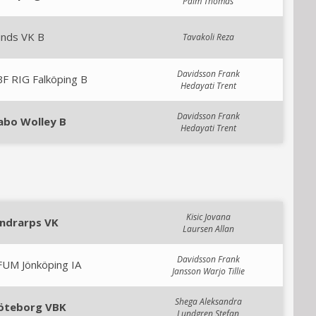
Palm Thomas
unds VK B
Tavakoli Reza
Davidsson Frank
F RIG Falköping B
Hedayati Trent
Davidsson Frank
abo Wolley B
Hedayati Trent
Kisic Jovana
indrarps VK
Laursen Allan
Davidsson Frank
FUM Jönköping IA
Jansson Warjo Tillie
Shega Aleksandra
öteborg VBK
Lundgren Stefan