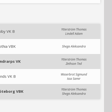
Ytterström Thomas
oby VK B
Lindell Adam
othia VBK
Shega Aleksandra
Ytterström Thomas
indrarps VK
Zethson Ted
Waserbrot Sigmund
unds VK B
Issa Samir
Ytterström Thomas
öteborg VBK
Shega Aleksandra