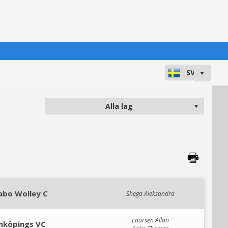
abo Wolley C
Shega Aleksandra
Laursen Allan
inköpings VC