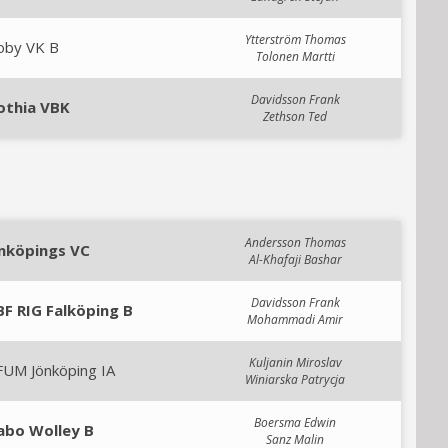
Ytterström Thomas
oby VK B
Tolonen Martti
Davidsson Frank
othia VBK
Zethson Ted
Andersson Thomas
inköpings VC
Al-Khafaji Bashar
Davidsson Frank
BF RIG Falköping B
Mohammadi Amir
Kuljanin Miroslav
FUM Jönköping IA
Winiarska Patrycja
Boersma Edwin
abo Wolley B
Sanz Malin