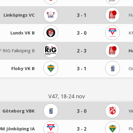
Linköpings VC
3
-
1
H
Lunds VK B
3
-
0
K
 RIG Falköping B
2
-
3
H
Floby VK B
3
-
1
G
V47, 18-24 nov
Göteborg VBK
3
-
0
Vi
M Jönköping IA
3
-
2
Fl