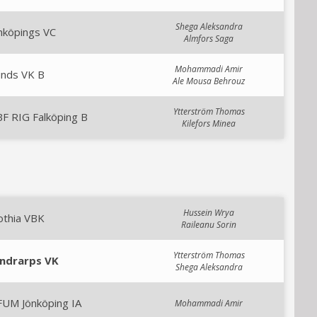
Shega Aleksandra
nköpings VC
Almfors Saga
Mohammadi Amir
unds VK B
Ale Mousa Behrouz
Ytterström Thomas
F RIG Falköping B
Kilefors Minea
Hussein Wrya
othia VBK
Raileanu Sorin
Ytterström Thomas
indrarps VK
Shega Aleksandra
FUM Jönköping IA
Mohammadi Amir