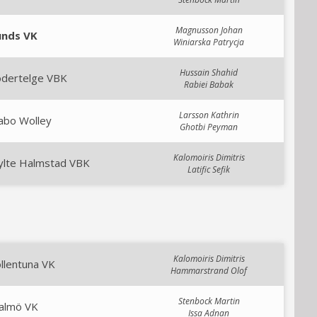
Magnusson Johan
unds VK
Winiarska Patrycja
Hussain Shahid
ödertelge VBK
Rabiei Babak
Larsson Kathrin
abo Wolley
Ghotbi Peyman
Kalomoiris Dimitris
ylte Halmstad VBK
Latific Sefik
Kalomoiris Dimitris
llentuna VK
Hammarstrand Olof
Stenbock Martin
almö VK
Issa Adnan