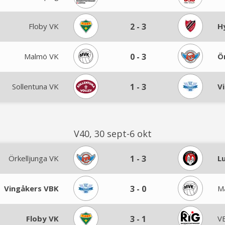
Floby VK
2
-
3
H
Malmö VK
0
-
3
Ö
Sollentuna VK
1
-
3
V
V40, 30 sept-6 okt
Örkelljunga VK
1
-
3
L
Vingåkers VBK
3
-
0
M
Floby VK
3
-
1
VB