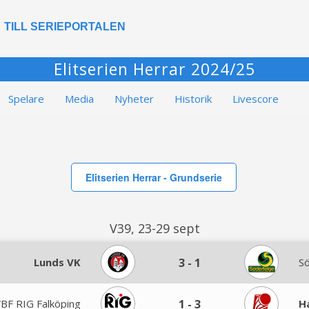
TILL SERIEPORTALEN
Elitserien Herrar 2024/25
Spelare
Media
Nyheter
Historik
Livescore
Elitserien Herrar - Grundserie
V39, 23-29 sept
Lunds VK
3
-
1
S
BF RIG Falköping
1
-
3
H