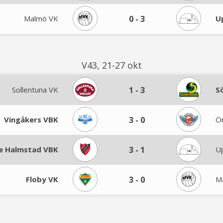
Malmö VK
0
-
3
U
V43, 21-27 okt
Sollentuna VK
1
-
3
S
Vingåkers VBK
3
-
0
Ör
e Halmstad VBK
3
-
1
U
Floby VK
3
-
0
M