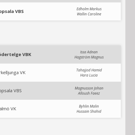
Edholm Markus
ppsala VBS
Wallin Caroline
Issa Adnan
ödertelge VBK
Hagström Magnus
Tahajjod Hamid
kelljunga VK
Hara Lucia
Magnusson Johan
ppsala VBS
Alloush Faeez
Byhlin Malin
almö VK
Hussain Shahid