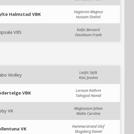
Hagström Magnus
ylte Halmstad VBK
Hussain Shahid
Kalfic Bernard
ppsala VBS
Davidsson Frank
Latific Sefik
abo Wolley
Kisic Jovana
Larsson Kathrin
ödertelge VBK
Tahajjod Hamid
Magnusson Johan
oby VK
Wallin Caroline
Hammarstrand Olof
ollentuna VK
Skogsberg Daniel