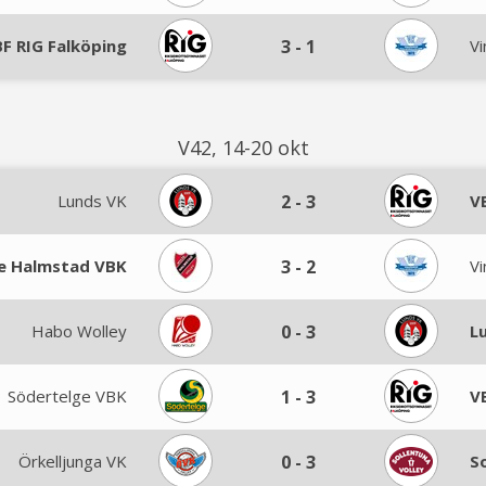
F RIG Falköping
3
-
1
V
V42, 14-20 okt
Lunds VK
2
-
3
V
e Halmstad VBK
3
-
2
V
Habo Wolley
0
-
3
L
Södertelge VBK
1
-
3
V
Örkelljunga VK
0
-
3
S