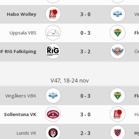
Habo Wolley
3
-
0
V
Uppsala VBS
0
-
3
F
F RIG Falköping
3
-
2
Ör
V47, 18-24 nov
Vingåkers VBK
0
-
3
F
Sollentuna VK
3
-
0
H
Lunds VK
2
-
3
H