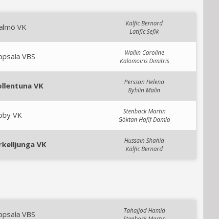
Kalfic Bernard
almö VK
Latific Sefik
Wallin Caroline
ppsala VBS
Kalomoiris Dimitris
Persson Helena
ollentuna VK
Byhlin Malin
Stenbock Martin
oby VK
Göktan Hafif Damla
Hussain Shahid
rkelljunga VK
Kalfic Bernard
Tahajjod Hamid
ppsala VBS
Stenbock Martin