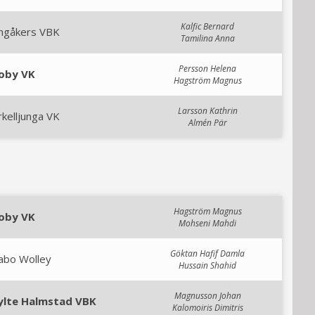
Kalfic Bernard
ingåkers VBK
Tamilina Anna
Persson Helena
loby VK
Hagström Magnus
Larsson Kathrin
kelljunga VK
Almén Pär
Hagström Magnus
loby VK
Mohseni Mahdi
Göktan Hafif Damla
abo Wolley
Hussain Shahid
Magnusson Johan
ylte Halmstad VBK
Kalomoiris Dimitris