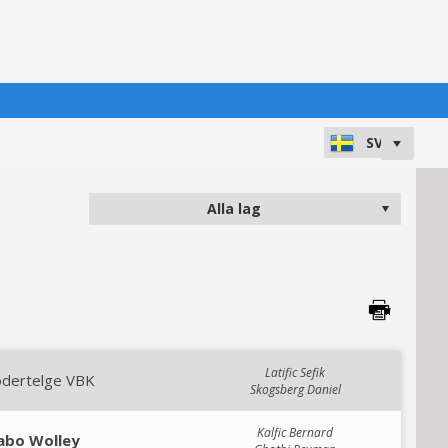
Latific Sefik
ödertelge VBK
Skogsberg Daniel
Kalfic Bernard
abo Wolley