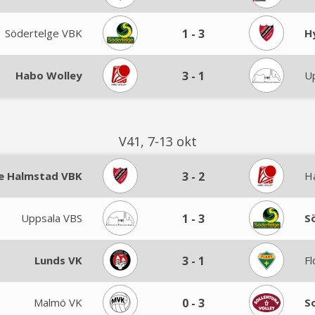
Södertelge VBK
1
-
3
H
Habo Wolley
3
-
1
U
V41, 7-13 okt
e Halmstad VBK
3
-
2
H
Uppsala VBS
1
-
3
S
Lunds VK
3
-
1
Fl
Malmö VK
0
-
3
S