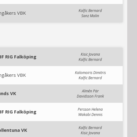
Kalfic Bernard
ingåkers VBK
Sanz Malin
Kisic Jovana
BF RIG Falköping
Kalfic Bernard
Kalomoiris Dimitris
ingåkers VBK
Kalfic Bernard
Almén Pär
unds VK
Davidsson Frank
Persson Helena
BF RIG Falköping
Wakabi Dennis
Kalfic Bernard
ollentuna VK
Kisic Jovana