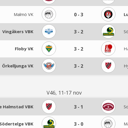
Malmö VK
0
-
3
L
Vingåkers VBK
3
-
2
S
Floby VK
3
-
2
H
Örkelljunga VK
3
-
2
H
V46, 11-17 nov
e Halmstad VBK
3
-
1
So
Södertelge VBK
3
-
0
M