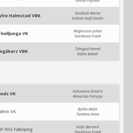
Ghotbi Peyman
Stenbock Martin
ylte Halmstad VBK
Göktan Hafif Damla
Magnusson Johan
rkelljunga VK
Davidsson Frank
Tahajjod Hamid
ingåkers VBK
Rabiei Babak
Kalomoiris Dimitris
unds VK
Winiarska Patrycja
Byhlin Malin
almö VK
Tamilina Anna
Kalfic Bernard
F RIG Falköping
Davidsson Frank