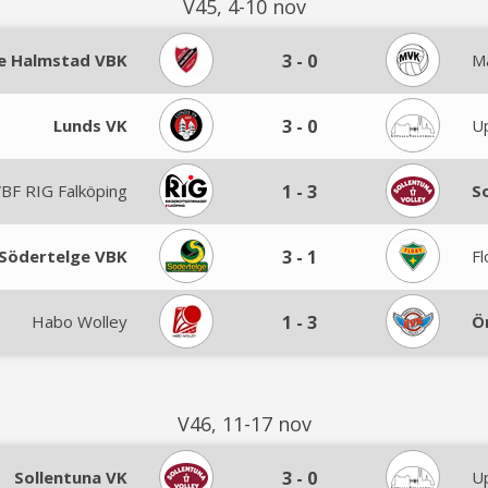
V45, 4-10 nov
e Halmstad VBK
3
-
0
M
Lunds VK
3
-
0
U
BF RIG Falköping
1
-
3
S
Södertelge VBK
3
-
1
Fl
Habo Wolley
1
-
3
Ö
V46, 11-17 nov
Sollentuna VK
3
-
0
U