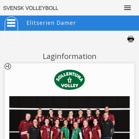
Togg
SVENSK VOLLEYBOLL
navig
Elitserien Damer
Laginformation