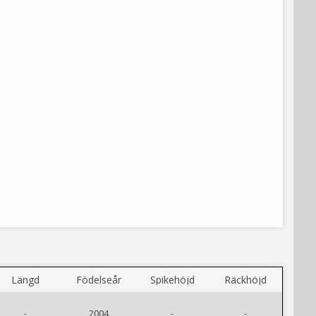
Längd
Födelseår
Spikehöjd
Räckhöjd
-
2004
-
-