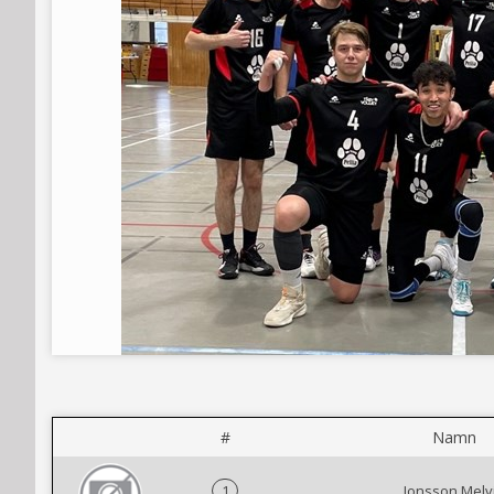
#
Namn
1
Jonsson Melv