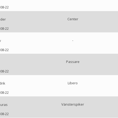
-08-22
Center
nder
-08-22
-
v
-08-22
Passare
-08-22
Libero
drik
-08-22
Vänsterspiker
uras
-08-22