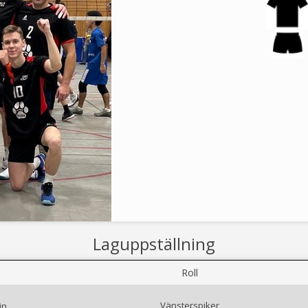
Laguppställning
Roll
Vänsterspiker
in