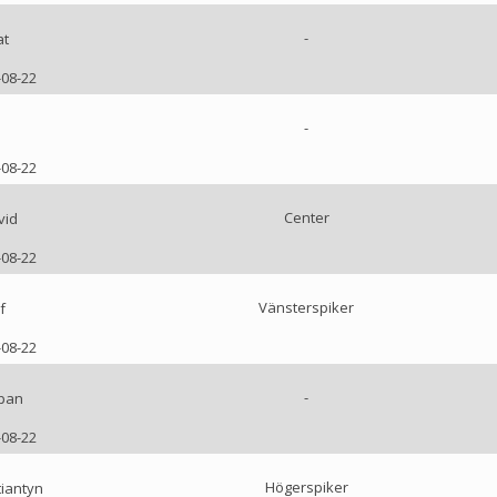
-
at
-08-22
-
-08-22
Center
vid
-08-22
Vänsterspiker
f
-08-22
-
pan
-08-22
Högerspiker
iantyn