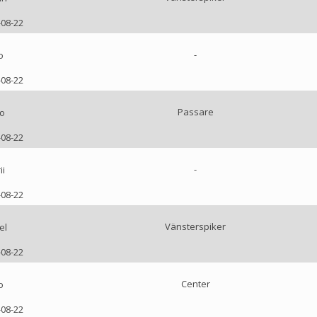
-08-22
-
o
-08-22
Passare
o
-08-22
-
ii
-08-22
Vänsterspiker
el
-08-22
Center
o
-08-22