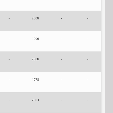
-
2008
-
-
-
1996
-
-
-
2008
-
-
-
1978
-
-
-
2003
-
-