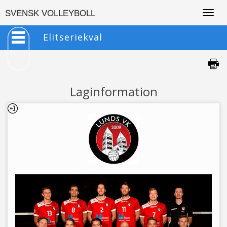
Togg
SVENSK VOLLEYBOLL
navig
Elitseriekval
Laginformation