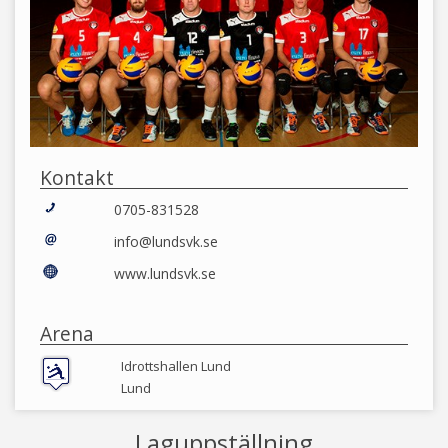
Kontakt
0705-831528
info@lundsvk.se
www.lundsvk.se
Arena
Idrottshallen Lund
Lund
Laguppställning