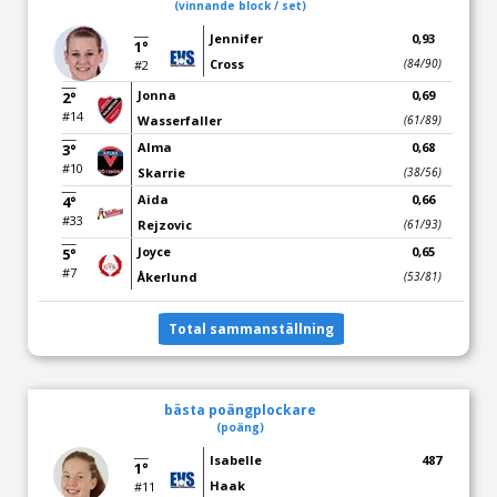
(vinnande block / set)
Jennifer
0,93
1°
Cross
(84/90)
#2
Jonna
0,69
2°
#14
Wasserfaller
(61/89)
Alma
0,68
3°
#10
Skarrie
(38/56)
Aida
0,66
4°
#33
Rejzovic
(61/93)
Joyce
0,65
5°
#7
Åkerlund
(53/81)
Total sammanställning
bästa poängplockare
(poäng)
Isabelle
487
1°
Haak
#11