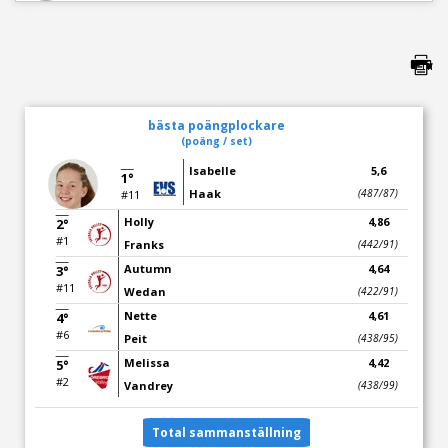
bästa poängplockare
(poäng / set)
Isabelle
5,6
1°
Haak
(487/87)
#11
Holly
4,86
2°
#1
Franks
(442/91)
Autumn
4,64
3°
#11
Wedan
(422/91)
Nette
4,61
4°
#6
Peit
(438/95)
Melissa
4,42
5°
#2
Vandrey
(438/99)
Total sammanställning