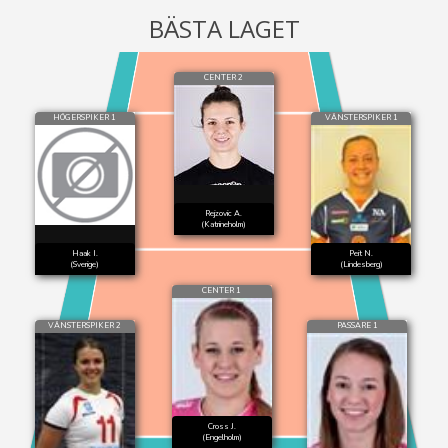
BÄSTA LAGET
CENTER 2
HÖGERSPIKER 1
VÄNSTERSPIKER 1
Rejzovic A.
(Katrineholm)
Haak I.
Peit N.
(Sverige)
(Lindesberg)
CENTER 1
VÄNSTERSPIKER 2
PASSARE 1
Cross J.
(Engelholm)