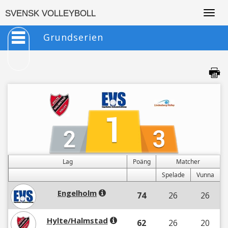
Togg
SVENSK VOLLEYBOLL
navig
Grundserien
Lag
Poäng
Matcher
Spelade
Vunna
Engelholm
74
26
26
Hylte/Halmstad
62
26
20