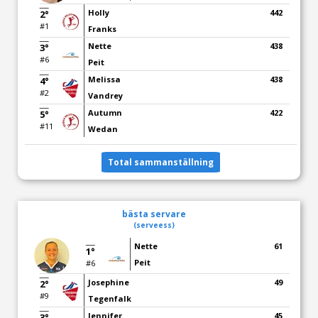
Holly
442
2°
#1
Franks
Nette
438
3°
#6
Peit
Melissa
438
4°
#2
Vandrey
Autumn
422
5°
#11
Wedan
Total sammanställning
bästa servare
(serveess)
Nette
61
1°
Peit
#6
Josephine
49
2°
#9
Tegenfalk
Jennifer
45
3°