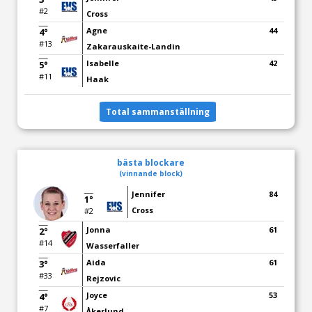
#2
Cross
Agne
44
4°
#13
Zakarauskaite-Landin
Isabelle
42
5°
#11
Haak
Total sammanställning
bästa blockare
(vinnande block)
Jennifer
84
1°
Cross
#2
Jonna
61
2°
#14
Wasserfaller
Aida
61
3°
#33
Rejzovic
Joyce
53
4°
#7
Åkerlund