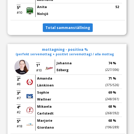
Anita
52
5°
#10
Nolsjö
Total sammanställning
mottagning - positiva %
(perfekt servemottag + positivt servemottag) / alla mottag
Johanna
74 %
1°
Edberg
(227/306)
#10
Amanda
71 %
2°
#8
Länkinen
(375/526)
Sophie
69 %
3°
#7
Wallner
(248/361)
Mikaela
68 %
4°
#2
Carlstedt
(268/392)
Marjorie
68 %
5°
#18
Giordano
(196/289)