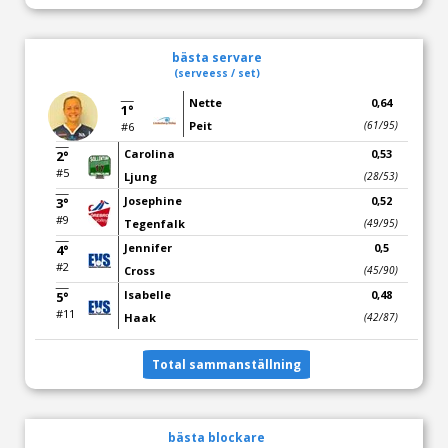
bästa servare
(serveess / set)
Nette
0,64
1°
Peit
(61/95)
#6
Carolina
0,53
2°
#5
Ljung
(28/53)
Josephine
0,52
3°
#9
Tegenfalk
(49/95)
Jennifer
0,5
4°
#2
Cross
(45/90)
Isabelle
0,48
5°
#11
Haak
(42/87)
Total sammanställning
bästa blockare