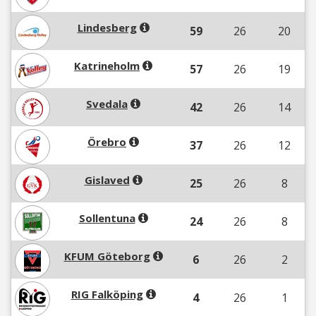
Lindesberg
59
26
20
Katrineholm
57
26
19
Svedala
42
26
14
Örebro
37
26
12
Gislaved
25
26
8
Sollentuna
24
26
8
KFUM Göteborg
6
26
2
RIG Falköping
4
26
1