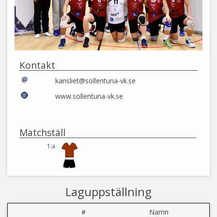
Kontakt
kansliet@sollentuna-vk.se
www.sollentuna-vk.se
Matchställ
1:a
Laguppställning
#
Namn