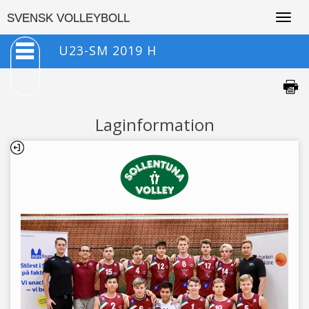
Togg
SVENSK VOLLEYBOLL
navig
U23-SM 2019 H
Laginformation