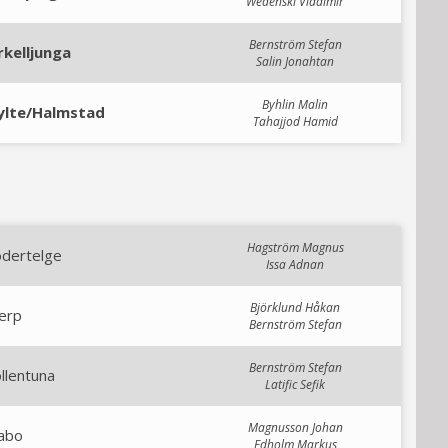
Wedenski Vladimir
Bernström Stefan
rkelljunga
Salin Jonahtan
Byhlin Malin
ylte/Halmstad
Tahajjod Hamid
Hagström Magnus
ödertelge
Issa Adnan
Björklund Håkan
erp
Bernström Stefan
Bernström Stefan
llentuna
Latific Sefik
Magnusson Johan
abo
Edholm Markus