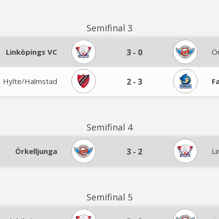
Semifinal 3
Linköpings VC
3
-
0
Ör
Hylte/Halmstad
2
-
3
F
Semifinal 4
Örkelljunga
3
-
2
Li
Semifinal 5