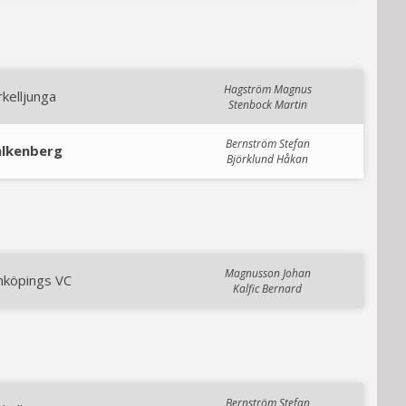
Hagström Magnus
kelljunga
Stenbock Martin
Bernström Stefan
alkenberg
Björklund Håkan
Magnusson Johan
nköpings VC
Kalfic Bernard
Bernström Stefan