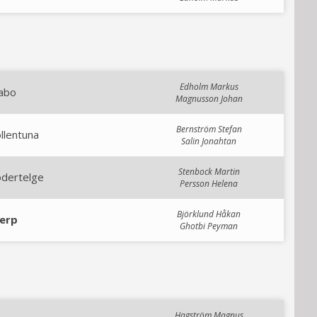
Edholm Markus
abo
Magnusson Johan
Bernström Stefan
llentuna
Salin Jonahtan
Stenbock Martin
ödertelge
Persson Helena
Björklund Håkan
ierp
Ghotbi Peyman
Hagström Magnus