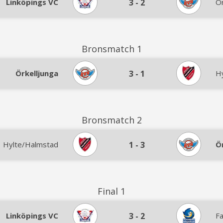
Linköpings VC
3
-
2
Ör
Bronsmatch 1
Örkelljunga
3
-
1
H
Bronsmatch 2
Hylte/Halmstad
1
-
3
Ö
Final 1
Linköpings VC
3
-
2
F