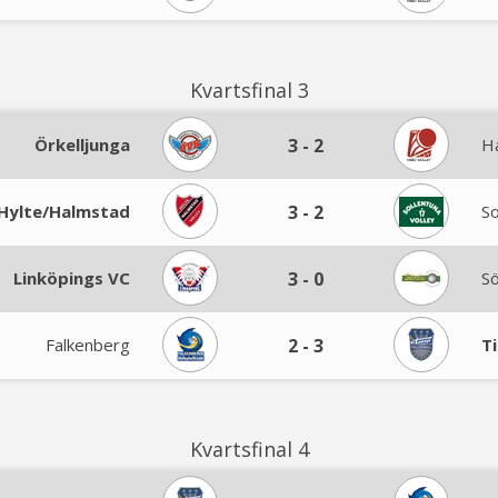
Kvartsfinal 3
Örkelljunga
3
-
2
H
Hylte/Halmstad
3
-
2
So
Linköpings VC
3
-
0
S
Falkenberg
2
-
3
T
Kvartsfinal 4