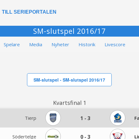
TILL SERIEPORTALEN
SM-slutspel 2016/17
Spelare
Media
Nyheter
Historik
Livescore
SM-slutspel - SM-slutspel 2016/17
Kvartsfinal 1
Tierp
1
-
3
F
Södertelge
0
-
3
L