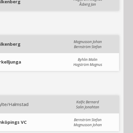
alkenberg
Åsberg Jan
Magnusson Johan
alkenberg
Bernström Stefan
Byhlin Malin
rkelljunga
Hagström Magnus
Kalfic Bernard
ylte/Halmstad
Salin Jonahtan
Bernström Stefan
inköpings VC
Magnusson Johan