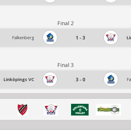
Final 2
Falkenberg
1
-
3
L
Final 3
Linköpings VC
3
-
0
F