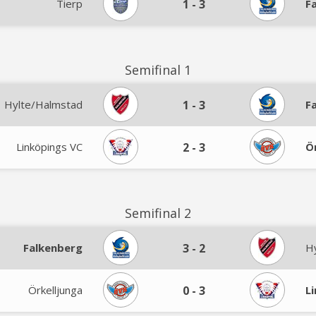
Tierp
1
-
3
F
Semifinal 1
Hylte/Halmstad
1
-
3
F
Linköpings VC
2
-
3
Ö
Semifinal 2
Falkenberg
3
-
2
H
Örkelljunga
0
-
3
L