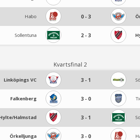
Habo
0
-
3
Ö
Sollentuna
2
-
3
H
Kvartsfinal 2
Linköpings VC
3
-
1
S
Falkenberg
3
-
0
Ti
Hylte/Halmstad
3
-
1
So
Örkelljunga
3
-
0
H