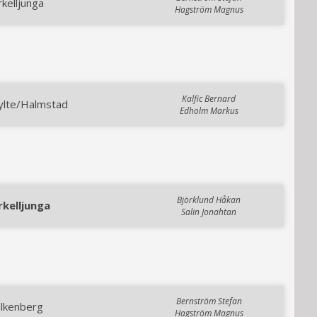
kelljunga
Hagström Magnus
Kalfic Bernard
ylte/Halmstad
Edholm Markus
Björklund Håkan
rkelljunga
Salin Jonahtan
Bernström Stefan
alkenberg
Hagström Magnus