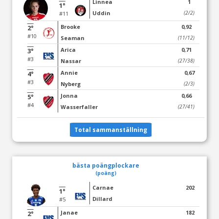
Linnea
1
1°
Uddin
(2/2)
#11
Brooke
0,92
2°
#10
Seaman
(11/12)
Arica
0,71
3°
#3
Nassar
(27/38)
Annie
0,67
4°
#3
Nyberg
(2/3)
Jonna
0,66
5°
#4
Wasserfaller
(27/41)
Total sammanställning
bästa poängplockare
(poäng)
Carnae
202
1°
Dillard
#5
Janae
182
2°