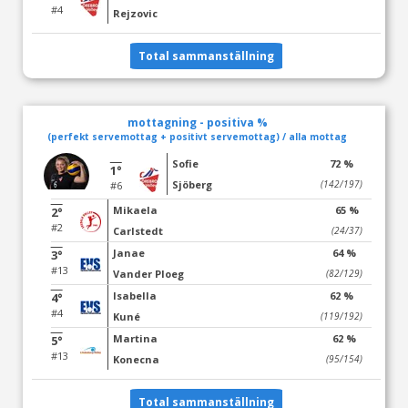
#4
Rejzovic
Total sammanställning
mottagning - positiva %
(perfekt servemottag + positivt servemottag) / alla mottag
Sofie
72 %
1°
Sjöberg
(142/197)
#6
Mikaela
65 %
2°
#2
Carlstedt
(24/37)
Janae
64 %
3°
#13
Vander Ploeg
(82/129)
Isabella
62 %
4°
#4
Kuné
(119/192)
Martina
62 %
5°
#13
Konecna
(95/154)
Total sammanställning