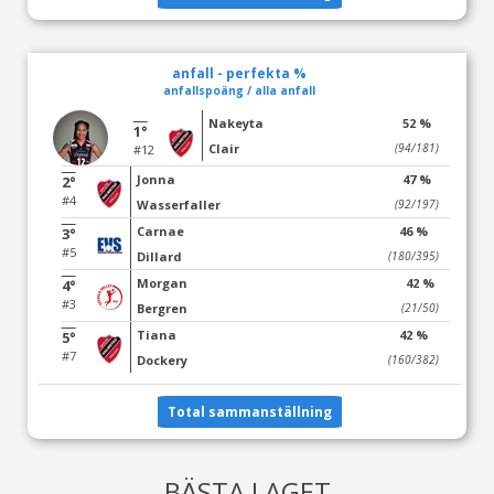
anfall - perfekta %
anfallspoäng / alla anfall
Nakeyta
52 %
1°
Clair
(94/181)
#12
Jonna
47 %
2°
#4
Wasserfaller
(92/197)
Carnae
46 %
3°
#5
Dillard
(180/395)
Morgan
42 %
4°
#3
Bergren
(21/50)
Tiana
42 %
5°
#7
Dockery
(160/382)
Total sammanställning
BÄSTA LAGET