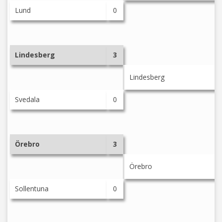
Lund
0
Lindesberg
3
Lindesberg
Svedala
0
Örebro
3
Örebro
Sollentuna
0