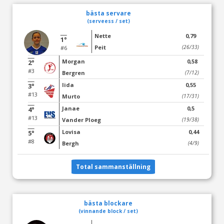
bästa servare
(serveess / set)
Nette
0,79
1°
Peit
(26/33)
#6
Morgan
0,58
2°
#3
Bergren
(7/12)
Iida
0,55
3°
#13
Murto
(17/31)
Janae
0,5
4°
#13
Vander Ploeg
(19/38)
Lovisa
0,44
5°
#8
Bergh
(4/9)
Total sammanställning
bästa blockare
(vinnande block / set)