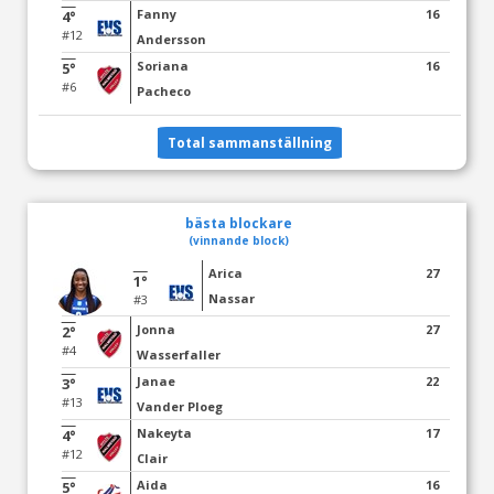
Fanny
16
4°
#12
Andersson
Soriana
16
5°
#6
Pacheco
Total sammanställning
bästa blockare
(vinnande block)
Arica
27
1°
Nassar
#3
Jonna
27
2°
#4
Wasserfaller
Janae
22
3°
#13
Vander Ploeg
Nakeyta
17
4°
#12
Clair
Aida
16
5°