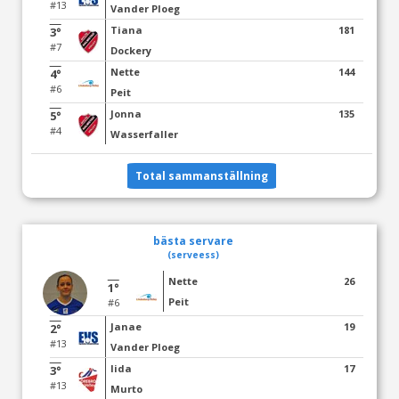
#13
Vander Ploeg
Tiana
181
3°
#7
Dockery
Nette
144
4°
#6
Peit
Jonna
135
5°
#4
Wasserfaller
Total sammanställning
bästa servare
(serveess)
Nette
26
1°
Peit
#6
Janae
19
2°
#13
Vander Ploeg
Iida
17
3°
#13
Murto