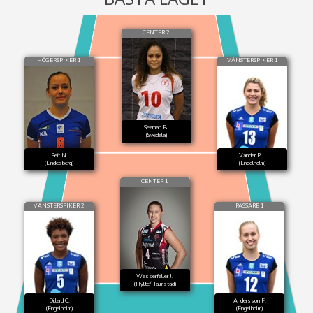
CENTER 2
HÖGERSPIKER 1
VÄNSTERSPIKER 1
Seaman B.
(Svedala)
Peit N.
Vander P.J.
(Lindesberg)
(Engelholm)
CENTER 1
VÄNSTERSPIKER 2
PASSARE 1
Wasserfaller J.
(Hylte/Halmstad)
Dillard C.
Andersson F.
(Engelholm)
(Engelholm)