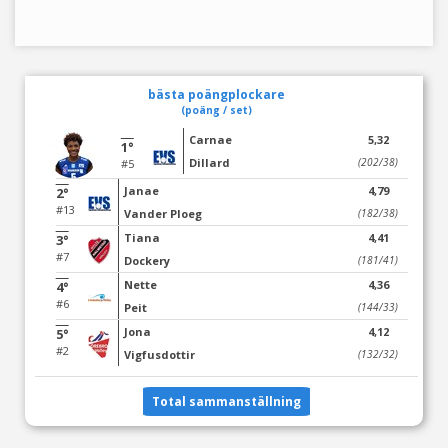
bästa poängplockare
(poäng / set)
Carnae
5,32
1°
Dillard
(202/38)
#5
Janae
4,79
2°
#13
Vander Ploeg
(182/38)
Tiana
4,41
3°
#7
Dockery
(181/41)
Nette
4,36
4°
#6
Peit
(144/33)
Jona
4,12
5°
#2
Vigfusdottir
(132/32)
Total sammanställning