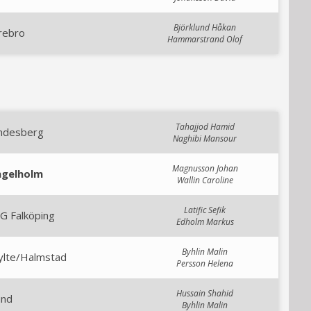
Björklund Håkan
rebro
Hammarstrand Olof
Tahajjod Hamid
indesberg
Naghibi Mansour
Magnusson Johan
ngelholm
Wallin Caroline
Latific Sefik
G Falköping
Edholm Markus
Byhlin Malin
ylte/Halmstad
Persson Helena
Hussain Shahid
und
Byhlin Malin