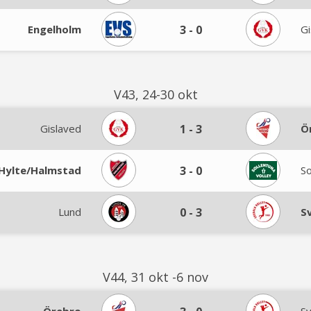
Engelholm
3
-
0
Gi
V43, 24-30 okt
Gislaved
1
-
3
Ö
Hylte/Halmstad
3
-
0
So
Lund
0
-
3
S
V44, 31 okt -6 nov