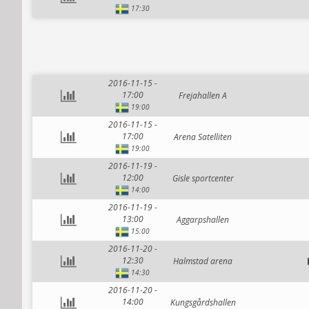
17:30
2016-11-15 -
17:00
Frejahallen A
19:00
2016-11-15 -
17:00
Arena Satelliten
19:00
2016-11-19 -
12:00
Gisle sportcenter
14:00
2016-11-19 -
13:00
Aggarpshallen
15:00
2016-11-20 -
12:30
Halmstad arena
14:30
2016-11-20 -
14:00
Kungsgårdshallen