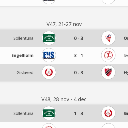
V47, 21-27 nov
Sollentuna
0
-
3
Ö
Engelholm
3
-
1
S
Gislaved
0
-
3
H
V48, 28 nov - 4 dec
Sollentuna
1
-
3
G