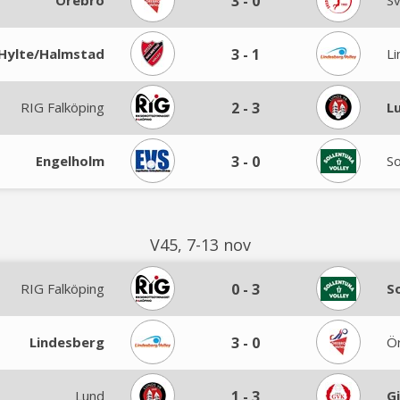
Örebro
3
-
0
S
Hylte/Halmstad
3
-
1
L
RIG Falköping
2
-
3
L
Engelholm
3
-
0
So
V45, 7-13 nov
RIG Falköping
0
-
3
S
Lindesberg
3
-
0
Ö
Lund
1
-
3
G