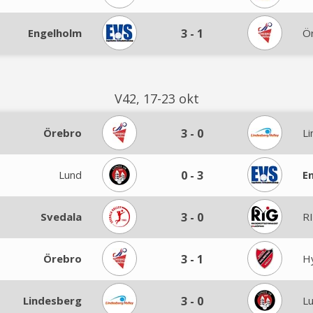
Engelholm
3
-
1
Ö
V42, 17-23 okt
Örebro
3
-
0
L
Lund
0
-
3
E
Svedala
3
-
0
RI
Örebro
3
-
1
H
Lindesberg
3
-
0
L