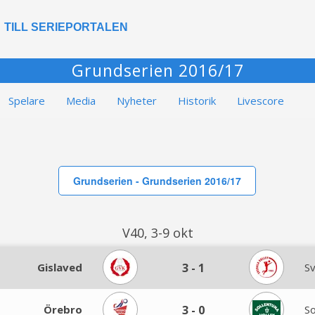
TILL SERIEPORTALEN
Grundserien 2016/17
Spelare
Media
Nyheter
Historik
Livescore
Grundserien - Grundserien 2016/17
V40, 3-9 okt
Gislaved
3
-
1
S
Örebro
3
-
0
So