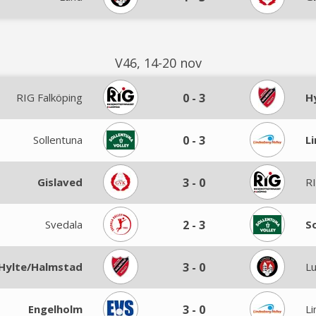
V46, 14-20 nov
RIG Falköping
0
-
3
H
Sollentuna
0
-
3
L
Gislaved
3
-
0
RI
Svedala
2
-
3
S
Hylte/Halmstad
3
-
0
L
Engelholm
3
-
0
L