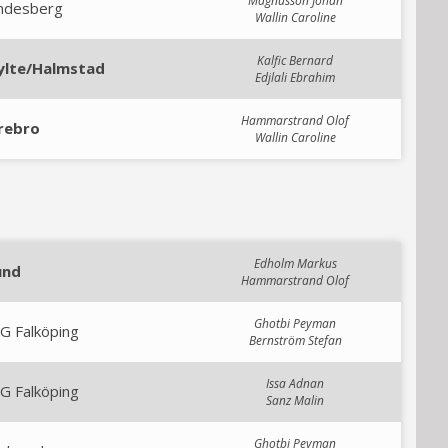
Magnusson Johan
indesberg
Wallin Caroline
Kalfic Bernard
ylte/Halmstad
Edjlali Ebrahim
Hammarstrand Olof
rebro
Wallin Caroline
Edholm Markus
und
Hammarstrand Olof
Ghotbi Peyman
G Falköping
Bernström Stefan
Issa Adnan
G Falköping
Sanz Malin
Ghotbi Peyman