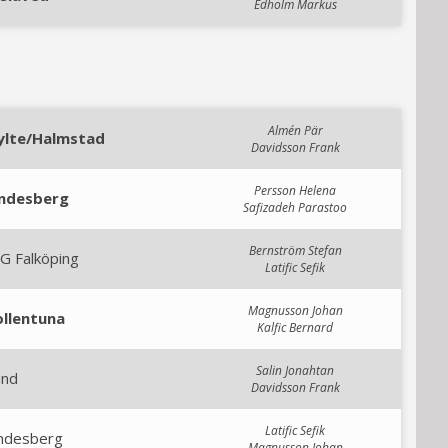
Edholm Markus
Almén Pär
ylte/Halmstad
Davidsson Frank
Persson Helena
indesberg
Safizadeh Parastoo
Bernström Stefan
G Falköping
Latific Sefik
Magnusson Johan
ollentuna
Kalfic Bernard
Salin Jonahtan
und
Davidsson Frank
Latific Sefik
indesberg
Magnusson Johan