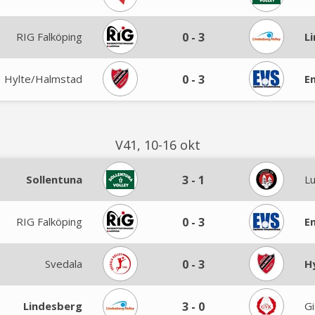
RIG Falköping
0
-
3
L
Hylte/Halmstad
0
-
3
E
V41, 10-16 okt
Sollentuna
3
-
1
L
RIG Falköping
0
-
3
E
Svedala
0
-
3
H
Lindesberg
3
-
0
Gi