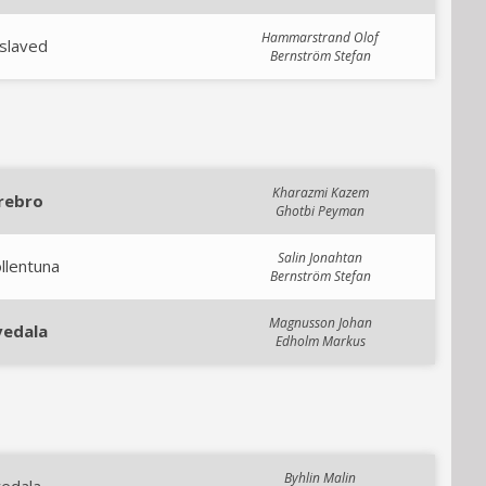
Hammarstrand Olof
slaved
Bernström Stefan
Kharazmi Kazem
rebro
Ghotbi Peyman
Salin Jonahtan
llentuna
Bernström Stefan
Magnusson Johan
vedala
Edholm Markus
Byhlin Malin