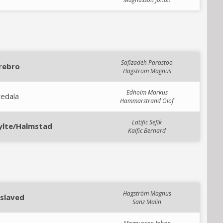
Safizadeh Parastoo
rebro
Hagström Magnus
Edholm Markus
vedala
Hammarstrand Olof
Latific Sefik
ylte/Halmstad
Kalfic Bernard
Hagström Magnus
islaved
Sanz Malin