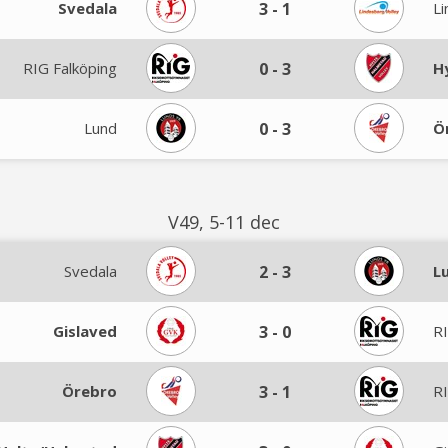
Svedala
3
-
1
L
RIG Falköping
0
-
3
H
Lund
0
-
3
Ö
V49, 5-11 dec
Svedala
2
-
3
L
Gislaved
3
-
0
RI
Örebro
3
-
1
RI