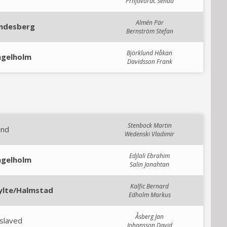
Prnjavorac Senad
Almén Pär
indesberg
Bernström Stefan
Björklund Håkan
ngelholm
Davidsson Frank
Stenbock Martin
und
Wedenski Vladimir
Edjlali Ebrahim
ngelholm
Salin Jonahtan
Kalfic Bernard
ylte/Halmstad
Edholm Markus
Åsberg Jan
slaved
Johansson David