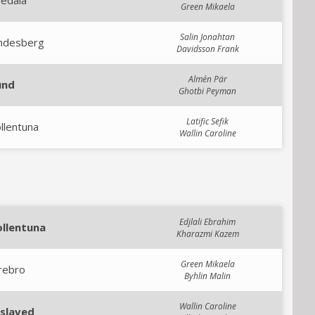
vedala
Green Mikaela
Salin Jonahtan
indesberg
Davidsson Frank
Almén Pär
und
Ghotbi Peyman
Latific Sefik
llentuna
Wallin Caroline
Edjlali Ebrahim
ollentuna
Kharazmi Kazem
Green Mikaela
rebro
Byhlin Malin
Wallin Caroline
islaved