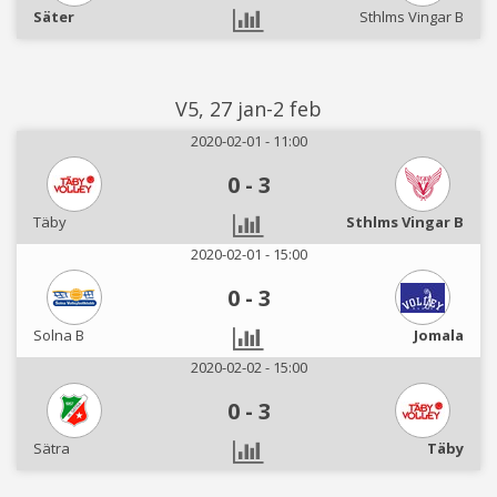
Säter
Sthlms Vingar B
V5, 27 jan-2 feb
2020-02-01 - 11:00
0
-
3
Täby
Sthlms Vingar B
2020-02-01 - 15:00
0
-
3
Solna B
Jomala
2020-02-02 - 15:00
0
-
3
Sätra
Täby