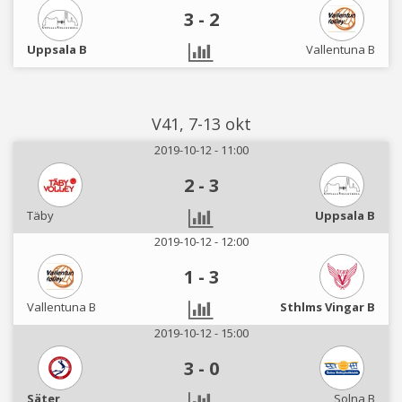
3
-
2
Uppsala B
Vallentuna B
V41, 7-13 okt
2019-10-12 - 11:00
2
-
3
Täby
Uppsala B
2019-10-12 - 12:00
1
-
3
Vallentuna B
Sthlms Vingar B
2019-10-12 - 15:00
3
-
0
Säter
Solna B