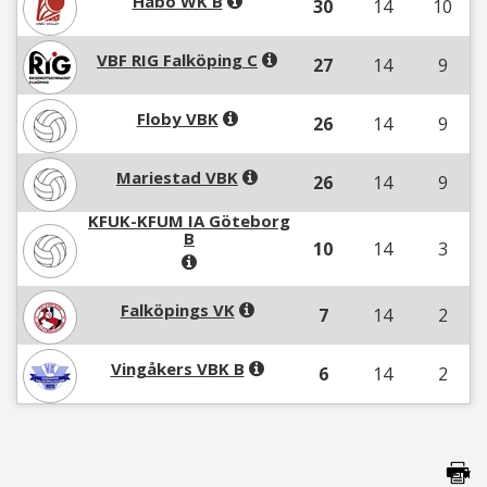
Habo WK B
30
14
10
VBF RIG Falköping C
27
14
9
Floby VBK
26
14
9
Mariestad VBK
26
14
9
KFUK-KFUM IA Göteborg
B
10
14
3
Falköpings VK
7
14
2
Vingåkers VBK B
6
14
2