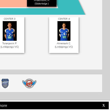
Miladinovic A.
(Södertelge )
CENTER 3
CENTER 4
H
Turanjanin P.
Ahremark C.
(Linköpings VC)
(Linköpings VC)
more
Web Competition Site © 2026 by
X