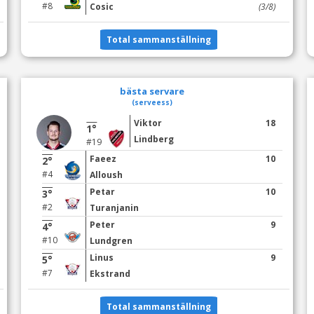
#8
Cosic
(3/8)
Total sammanställning
bästa servare
(serveess)
Viktor
18
1°
Lindberg
#19
Faeez
10
2°
#4
Alloush
Petar
10
3°
#2
Turanjanin
Peter
9
4°
#10
Lundgren
Linus
9
5°
#7
Ekstrand
Total sammanställning