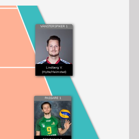
VÄNSTERSPIKER 1
Lindberg V.
(Hylte/Halmstad)
PASSARE 1