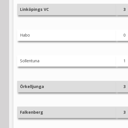
Linköpings VC
3
Habo
0
Sollentuna
1
Örkelljunga
3
Falkenberg
3