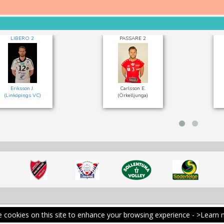
LIBERO 2
PASSARE 2
Eriksson J.
Carlsson E.
(Linköpings VC)
(Örkelljunga)
 cookies on this site to enhance your browsing experience -
>Learn 