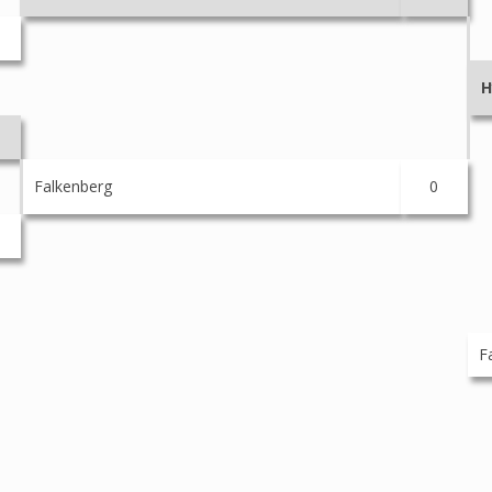
H
Falkenberg
0
F