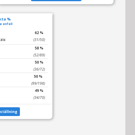
ekta %
a anfall
62 %
zic
(31/50)
58 %
(52/89)
50 %
(36/72)
50 %
(99/198)
49 %
(34/70)
tällning