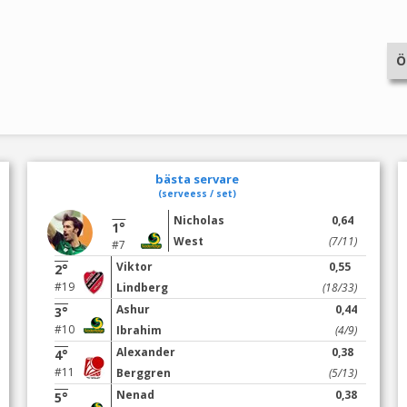
Ö
bästa servare
(serveess / set)
Nicholas
0,64
1°
West
(7/11)
#7
Viktor
0,55
2°
#19
Lindberg
(18/33)
Ashur
0,44
3°
#10
Ibrahim
(4/9)
Alexander
0,38
4°
#11
Berggren
(5/13)
Nenad
0,38
5°