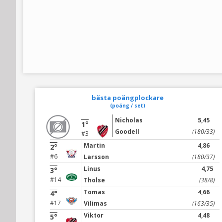
bästa poängplockare
(poäng / set)
Nicholas
5,45
1°
Goodell
(180/33)
#3
Martin
4,86
2°
#6
Larsson
(180/37)
Linus
4,75
3°
#14
Tholse
(38/8)
Tomas
4,66
4°
#17
Vilimas
(163/35)
Viktor
4,48
5°