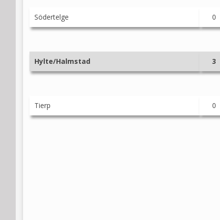
Södertelge
0
Hylte/Halmstad
3
Tierp
0