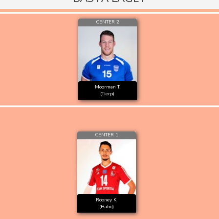
CENTER 2
Moorman T.
(Tierp)
CENTER 1
Rooney K.
(Habo)