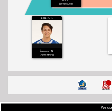
Molin J.
(Sollentuna)
LIBERO 1
Åkerman N.
(Falkenberg)
We use
PRIVACY POLICY