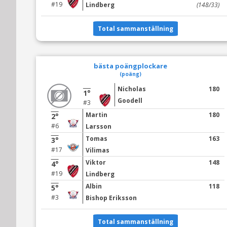
#19
Lindberg
(148/33)
Total sammanställning
bästa poängplockare
(poäng)
Nicholas
180
1°
Goodell
#3
Martin
180
2°
#6
Larsson
Tomas
163
3°
#17
Vilimas
Viktor
148
4°
#19
Lindberg
Albin
118
5°
#3
Bishop Eriksson
Total sammanställning