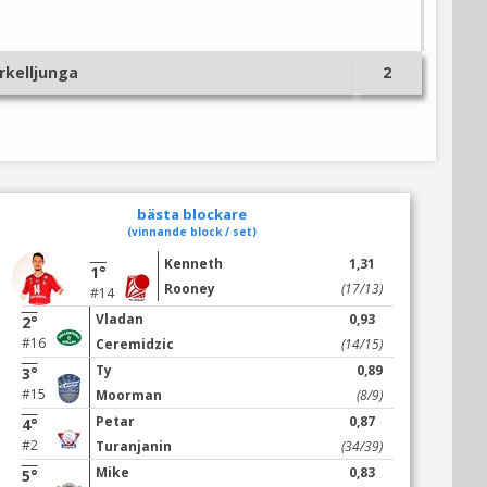
rkelljunga
2
bästa blockare
(vinnande block / set)
Kenneth
1,31
1°
Rooney
(17/13)
#14
Vladan
0,93
2°
#16
Ceremidzic
(14/15)
Ty
0,89
3°
#15
Moorman
(8/9)
Petar
0,87
4°
#2
Turanjanin
(34/39)
Mike
0,83
5°