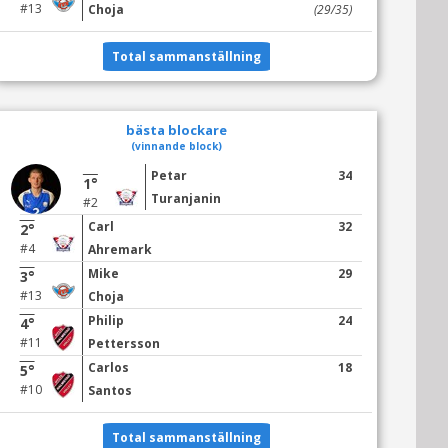
#13
Choja
(29/35)
Total sammanställning
bästa blockare
(vinnande block)
Petar
34
1°
Turanjanin
#2
Carl
32
2°
#4
Ahremark
Mike
29
3°
#13
Choja
Philip
24
4°
#11
Pettersson
Carlos
18
5°
#10
Santos
Total sammanställning