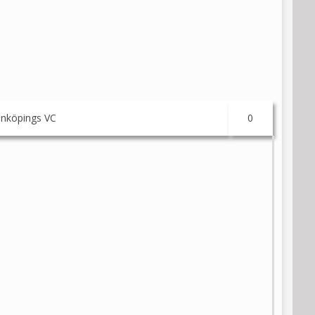
inköpings VC
0