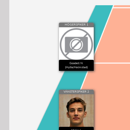
HÖGERSPIKER 1
Goodell N.
(Hylte/Halmstad)
VÄNSTERSPIKER 2