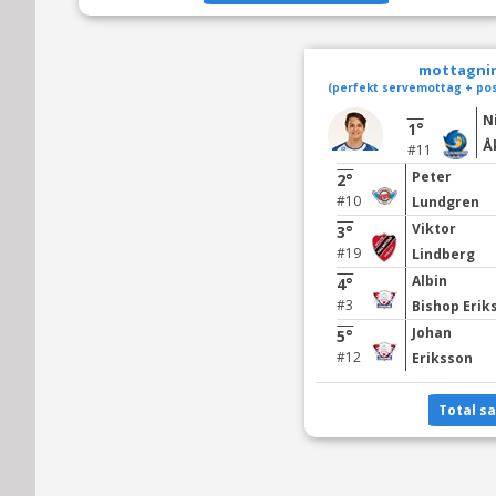
mottagnin
(perfekt servemottag + pos
N
1°
Å
#11
Peter
2°
#10
Lundgren
Viktor
3°
#19
Lindberg
Albin
4°
#3
Bishop Erik
Johan
5°
#12
Eriksson
Total s