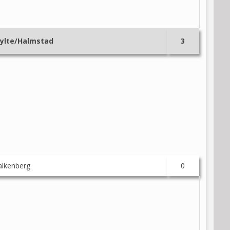
ylte/Halmstad
3
alkenberg
0