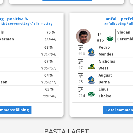
g - positiva %
anfall - perf
itivt servemottag) / alla mottag
anfallspoäng / all
ils
75 %
Vladan
1°
kerman
(33/44)
Ceremid
#16
68 %
Pedro
2°
#10
(131/194)
Mendes
67 %
Nicholas
3°
#7
(105/157)
West
64 %
August
4°
#5
sson
(136/211)
Borna
63 %
Linus
5°
#14
(88/140)
Tholse
ammanställning
Total sammans
BÄSTA LAGET