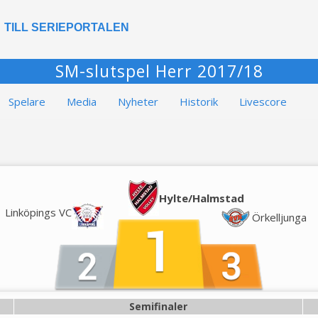
TILL SERIEPORTALEN
SM-slutspel Herr 2017/18
Spelare
Media
Nyheter
Historik
Livescore
Hylte/Halmstad
Linköpings VC
Örkelljunga
Semifinaler