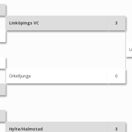
Linköpings VC
3
L
Örkelljunga
0
Hylte/Halmstad
3