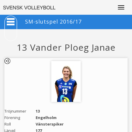
Togg
SVENSK VOLLEYBOLL
navig
SM-slutspel 2016/17
13 Vander Ploeg Janae
Tröjnummer
13
Förening
Engelholm
Roll
Vänsterspiker
Längd
177