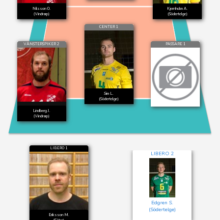
Nilsson O.
Kjernholm A.
(Vindrarp)
(Södertelge)
CENTER 1
VÄNSTERSPIKER 2
PASSARE 1
Sim L.
(Södertelge)
Lindberg J.
(Vindrarp)
LIBERO 1
LIBERO 2
Edgren S.
(Södertelge)
Eriksson M.