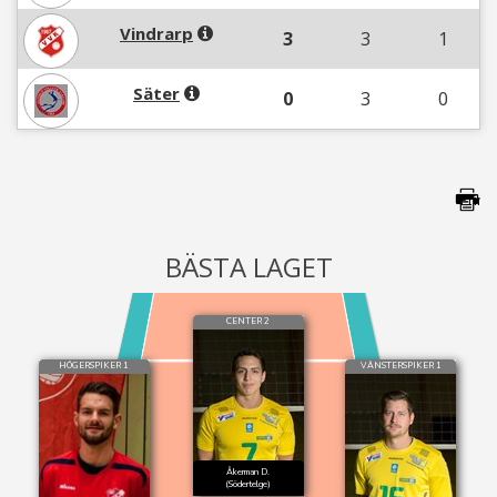
Vindrarp
3
3
1
Säter
0
3
0
BÄSTA LAGET
CENTER 2
HÖGERSPIKER 1
VÄNSTERSPIKER 1
Åkerman D.
(Södertelge)