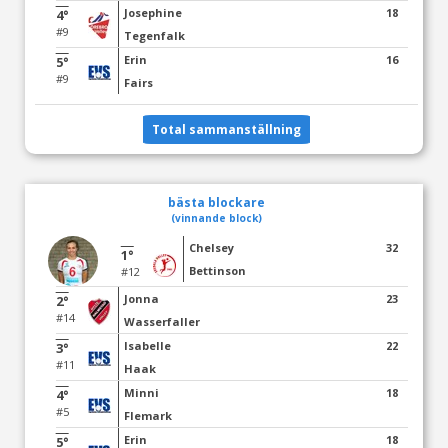
Josephine
18
4°
#9
Tegenfalk
Erin
16
5°
#9
Fairs
Total sammanställning
bästa blockare
(vinnande block)
Chelsey
32
1°
Bettinson
#12
Jonna
23
2°
#14
Wasserfaller
Isabelle
22
3°
#11
Haak
Minni
18
4°
#5
Flemark
Erin
18
5°