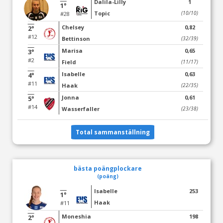
Dalila-Lilly
1
1°
Topic
(10/10)
#28
Chelsey
0,82
2°
#12
Bettinson
(32/39)
Marisa
0,65
3°
#2
Field
(11/17)
Isabelle
0,63
4°
#11
Haak
(22/35)
Jonna
0,61
5°
#14
Wasserfaller
(23/38)
Total sammanställning
bästa poängplockare
(poäng)
Isabelle
253
1°
Haak
#11
Moneshia
198
2°