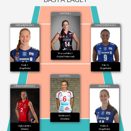
CENTER 2
HÖGERSPIKER 1
VÄNSTERSPIKER 1
Wasserfaller J.
(Hylte/Halmstad)
Haak I.
Fairs E.
(Engelholm)
(Engelholm)
CENTER 1
VÄNSTERSPIKER 2
PASSARE 1
Bettinson C.
(Svedala)
Vigfusdottir J.
Harlin A.
(Örebro)
(Engelholm)