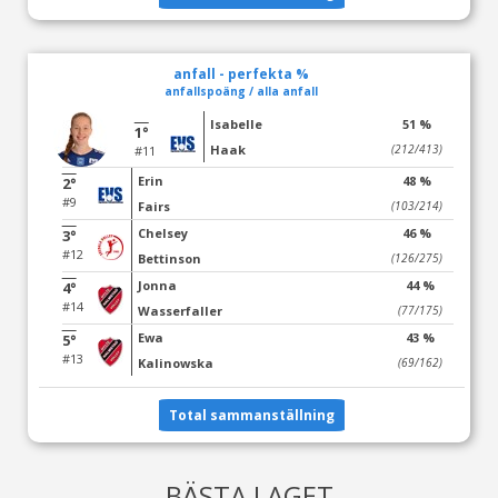
anfall - perfekta %
anfallspoäng / alla anfall
Isabelle
51 %
1°
Haak
(212/413)
#11
Erin
48 %
2°
#9
Fairs
(103/214)
Chelsey
46 %
3°
#12
Bettinson
(126/275)
Jonna
44 %
4°
#14
Wasserfaller
(77/175)
Ewa
43 %
5°
#13
Kalinowska
(69/162)
Total sammanställning
BÄSTA LAGET