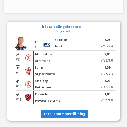
bästa poängplockare
(poäng / set)
Isabelle
7,23
1°
Haak
(253/35)
#11
Moneshia
5,08
2°
#6
Simmons
(198/39)
Jona
4,59
3°
#2
Vigfusdottir
(188/41)
Chelsey
4,23
4°
#12
Bettinson
(165/39)
Daniele
4,03
5°
#15
Kovacs de Lima
(153/38)
Total sammanställning