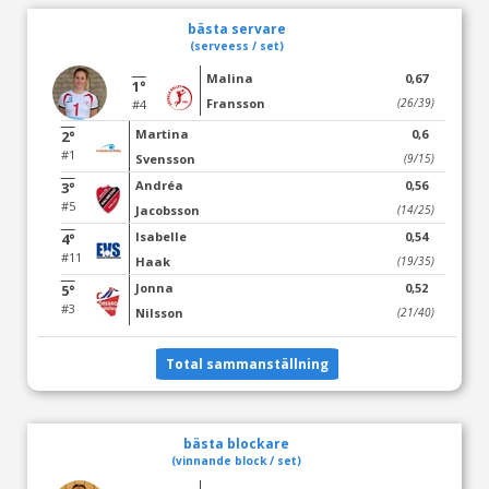
bästa servare
(serveess / set)
Malina
0,67
1°
Fransson
(26/39)
#4
Martina
0,6
2°
#1
Svensson
(9/15)
Andréa
0,56
3°
#5
Jacobsson
(14/25)
Isabelle
0,54
4°
#11
Haak
(19/35)
Jonna
0,52
5°
#3
Nilsson
(21/40)
Total sammanställning
bästa blockare
(vinnande block / set)