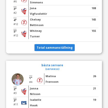
#6
Simmons
Jona
188
3°
#2
Vigfusdottir
Chelsey
165
4°
#12
Bettinson
Whitney
155
5°
#12
Turner
Total sammanställning
bästa servare
(serveess)
Malina
26
1°
Fransson
#4
Jonna
21
2°
#3
Nilsson
Isabelle
19
3°
#11
Haak