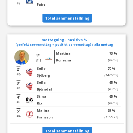
#9
Fairs
Total sammanställning
mottagning - positiva %
(perfekt servemottag + positivt servemottag) / alla mottag
Martina
73 %
1°
Konecna
(41/56)
#13
Sofie
70 %
2°
#6
Sjöberg
(142/203)
Sofia
65 %
3°
#1
Björndal
(43/66)
Stina
65 %
4°
#8
Rix
(41/63)
Malina
65 %
5°
#4
Fransson
(115/177)
Total sammanställning