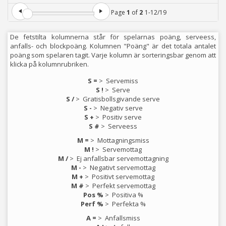
1
3
4
2
0
1
1
0
1
1
0
0
0
1
1
0
1
1
0
2
0
2
3
0
0
0
0
0
1
Daniella
%
%
%
Page
1
of
2
1
-
12
/
19
De fetstilta kolumnerna står för spelarnas poäng, serveess,
anfalls- och blockpoäng. Kolumnen "Poäng" är det totala antalet
poäng som spelaren tagit. Varje kolumn är sorteringsbar genom att
klicka på kolumnrubriken.
S =
>
Servemiss
S !
>
Serve
S /
>
Gratisbollsgivande serve
S -
>
Negativ serve
S +
>
Positiv serve
S #
>
Serveess
M =
>
Mottagningsmiss
M !
>
Servemottag
M /
>
Ej anfallsbar servemottagning
M -
>
Negativt servemottag
M +
>
Positivt servemottag
M #
>
Perfekt servemottag
Pos %
>
Positiva %
Perf %
>
Perfekta %
A =
>
Anfallsmiss