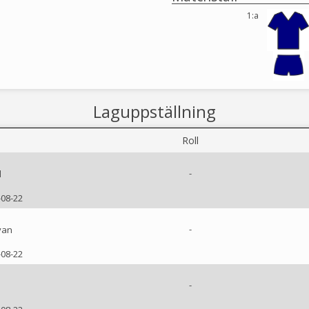
1:a
Laguppställning
Roll
-
d
-08-22
-
van
-08-22
-