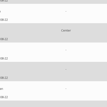
-08-22
-
n
-08-22
Center
-08-22
-
e
-08-22
-
-08-22
-
an
-08-22